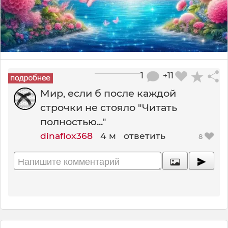
1
+11
Мир, если б после каждой
строчки не стояло "Читать
полностью..."
dinaflox368
4 м
ответить
8