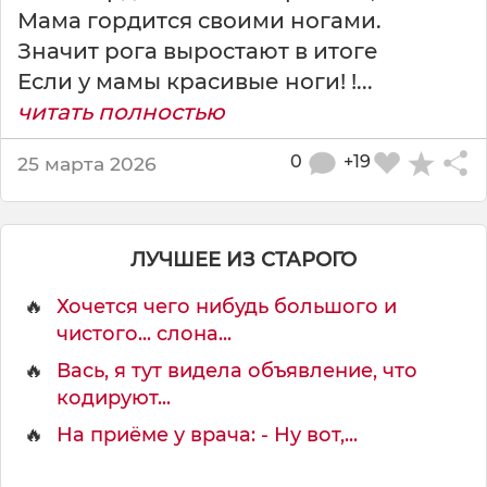
я
Мама гордится своими ногами.
в
т
Значит рога выростают в итоге
и
Если у мамы красивые ноги! !...
х
читать полностью
а
р
0
+19
25 марта 2026
я
г
о
р
ЛУЧШЕЕ ИЗ СТАРОГО
д
и
🔥
Хочется чего нибудь большого и
т
чистого... слона...
с
я
🔥
Вась, я тут видела объявление, что
кодируют...
🔥
На приёме у врача: - Ну вот,...