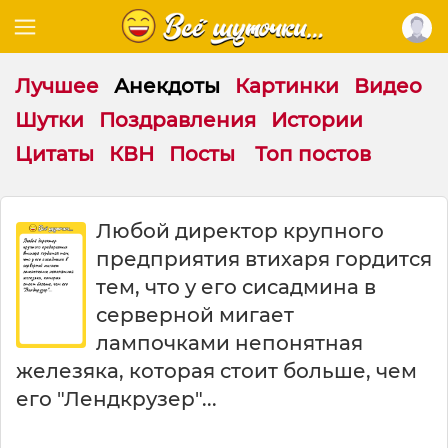
Лучшее
Анекдоты
Картинки
Видео
Шутки
Поздравления
Истории
Цитаты
КВН
Посты
Топ постов
Л
Любой директор крупного
ю
предприятия втихаря гордится
б
о
тем, что у его сисадмина в
й
серверной мигает
д
лампочками непонятная
и
р
железяка, которая стоит больше, чем
е
его "Лендкрузер"...
к
т