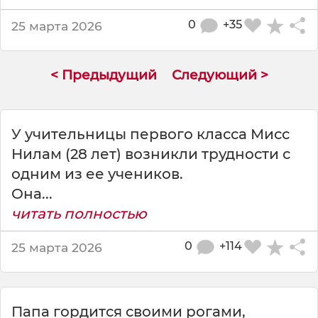
о
р
0
+35
25 марта 2026
к
р
у
< Предыдущий
Следующий >
п
н
о
г
У учительницы первого класса Мисс
о
Нилам (28 лет) возникли трудности с
п
одним из ее учеников.
р
Она...
е
д
читать полностью
п
р
0
+114
25 марта 2026
и
я
т
и
Папа гордится своими рогами,