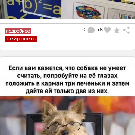
0
+8
нейросеть