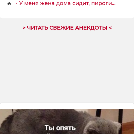
🔥
- У меня жена дома сидит, пиpоги...
у
т
ь
> ЧИТАТЬ СВЕЖИЕ АНЕКДОТЫ <