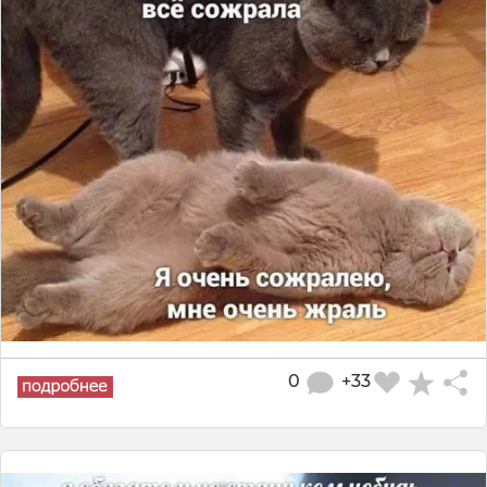
0
+33