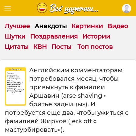
Лучшее
Анекдоты
Картинки
Видео
Шутки
Поздравления
Истории
Цитаты
КВН
Посты
Топ постов
А
Английским комментаторам
н
потребовался месяц, чтобы
г
л
привыкнуть к фамилии
и
Аршавин (аrsе shаving «
й
бритье задницы»). И
с
к
потребуется еще два, чтобы ужиться с
и
фамилией Жирков (jеrk оff «
м
мастурбировать»).
к