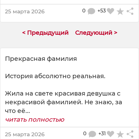
о
м
0
+53
25 марта 2026
м
е
н
< Предыдущий
Следующий >
т
а
т
о
Прекрасная фамилия
р
а
История абсолютно реальная.
м
п
о
Жила на свете красивая девушка с
т
некрасивой фамилией. Не знаю, за
р
что её...
е
б
читать полностью
о
в
0
+31
25 марта 2026