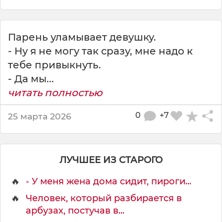
а
л
с
я
Парень уламывает девушку.
м
- Ну я не могу так сразу, мне надо к
е
тебе привыкнуть.
с
я
- Да мы...
ц
читать полностью
ч
т
0
+7
25 марта 2026
о
б
ы
п
ЛУЧШЕЕ ИЗ СТАРОГО
р
и
🔥
- У меня жена дома сидит, пиpоги...
в
ы
🔥
Человек, который разбирается в
к
арбузах, постучав в...
н