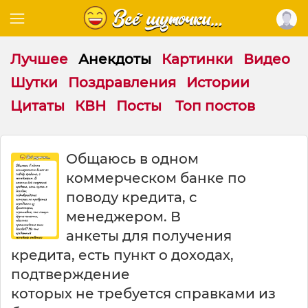
Лучшее
Анекдоты
Картинки
Видео
Шутки
Поздравления
Истории
Цитаты
КВН
Посты
Топ постов
О
Общаюсь в одном
б
коммерческом банке по
щ
а
поводу кредита, с
ю
менеджером. В
с
анкеты для получения
ь
в
кредита, есть пункт о доходах,
о
подтверждение
д
которых не требуется справками из
н