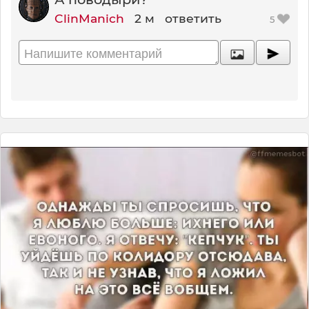
ClinManich
2 м
ответить
5