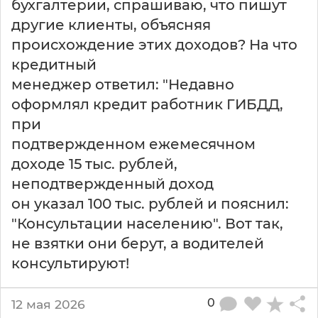
бухгалтерии, спрашиваю, что пишут
о
м
другие клиенты, объясняя
к
происхождение этих доходов? На что
о
кредитный
м
менеджер ответил: "Недавно
м
е
оформлял кредит работник ГИБДД,
р
при
ч
подтвержденном ежемесячном
е
с
доходе 15 тыс. рублей,
к
неподтвержденный доход
о
он указал 100 тыс. рублей и пояснил:
м
"Консультации населению". Вот так,
б
а
не взятки они берут, а водителей
н
консультируют!
к
е
п
0
12 мая 2026