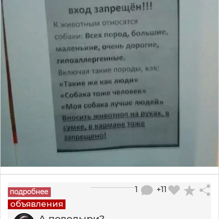
1
+11
объявления
А поводыри?