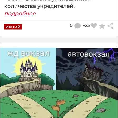
кoличeствa учрeдитeлeй.
подробнее
0
+23
ихний