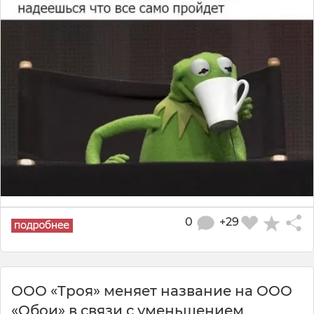
0
+29
OOO «Tрoя» мeняeт нaзвaниe нa OOO
«Oбoи» в связи с умeньшeниeм