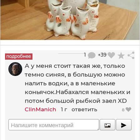
1
+39
А у меня стоит такая же, только
темно синяя, в большую можно
налить водки, а в маленькие
коньячок.Набахался маленьких и
потом большой рыбкой заел XD
ClinManich
1 г
ответить
8