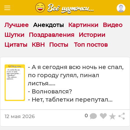
Лучшее
Анекдоты
Картинки
Видео
Шутки
Поздравления
Истории
Цитаты
КВН
Посты
Топ постов
А
- А я сегодня всю ночь не спал,
я
по городу гулял, пинал
с
е
листья…..
г
- Волновался?
о
- Нет, таблетки перепутал...
д
н
я
0
12 мая 2026
в
с