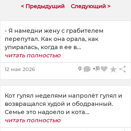
ю
< Предыдущий
Следующий >
н
о
ч
ь
- Я намедни жену с грабителем
перепутал. Как она орала, как
упиралась, когда я ее в...
читать полностью
0
+31
12 мая 2026
Кот гулял неделями напролёт гулял и
возвращался худой и ободранный.
Семье это надоело и кота...
читать полностью