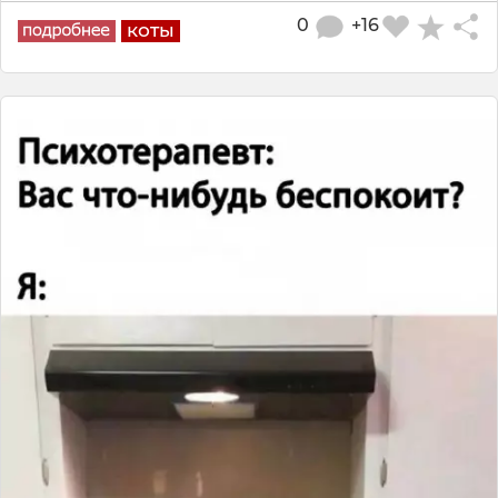
0
+16
коты