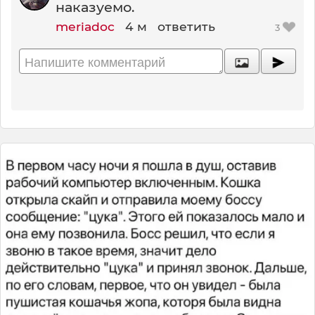
наказуемо.
meriadoc
4 м
ответить
3