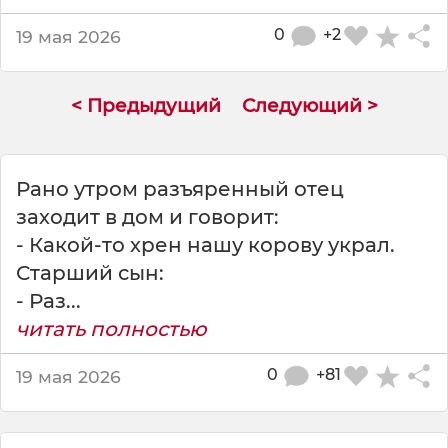
б
о
0
+2
19 мая 2026
л
ь
н
< Предыдущий
Следующий >
о
г
о
н
Рано утром разъяренный отец
а
заходит в дом и говорит:
к
- Какой-то хрен нашу корову украл.
а
Старший сын:
т
а
- Раз...
л
читать полностью
к
е
0
+81
19 мая 2026
о
н