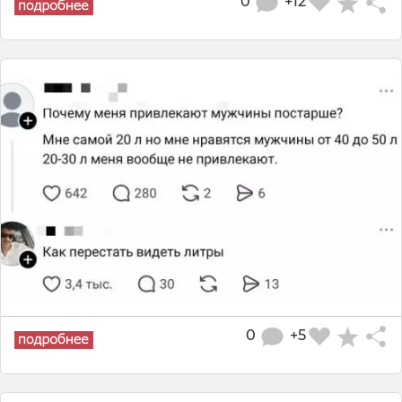
0
+12
0
+5