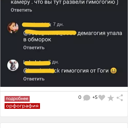
0
+5
орфография