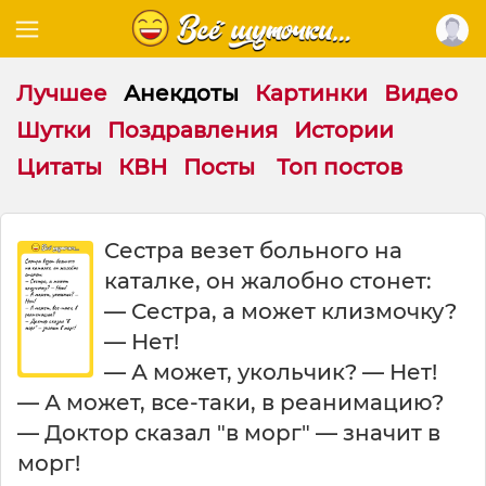
Лучшее
Анекдоты
Картинки
Видео
Шутки
Поздравления
Истории
Цитаты
КВН
Посты
Топ постов
С
Сестра везет больного на
е
каталке, он жалобно стонет:
с
т
— Сестра, а может клизмочку?
р
— Нет!
а
— А может, укольчик? — Нет!
в
е
— А может, все-таки, в реанимацию?
з
— Доктор сказал "в морг" — значит в
е
морг!
т