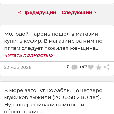
т
н
< Предыдущий
Следующий >
и
й
п
а
Молодой парень пошел в магазин
р
купить кефир. В магазине за ним по
е
н
пятам следует пожилая женщина...
ь
читать полностью
с
к
0
+42
22 мая 2026
а
з
а
л
В море затонул корабль, но четверо
м
мужиков выжили (20,30,50 и 80 лет).
н
е
Ну, попереживали немного и
ч
обосновались...