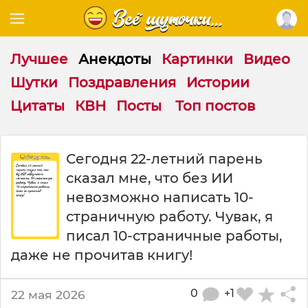
Лучшее
Анекдоты
Картинки
Видео
Шутки
Поздравления
Истории
Цитаты
КВН
Посты
Топ постов
С
Сегодня 22-летний парень
е
сказал мне, что без ИИ
г
о
невозможно написать 10-
д
страничную работу. Чувак, я
н
писал 10-страничные работы,
я
2
даже не прочитав книгу!
2
л
0
+1
22 мая 2026
е