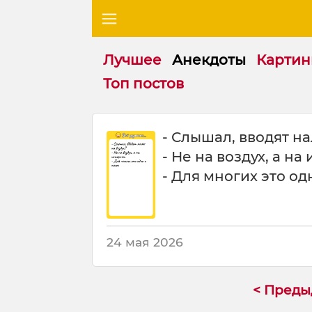
Лучшее
Анекдоты
Картин
Топ постов
С
- Слышал, вводят на
л
- Не на воздух, а на
ы
ш
- Для многих это од
а
л
в
в
24 мая 2026
о
д
я
< Пред
т
н