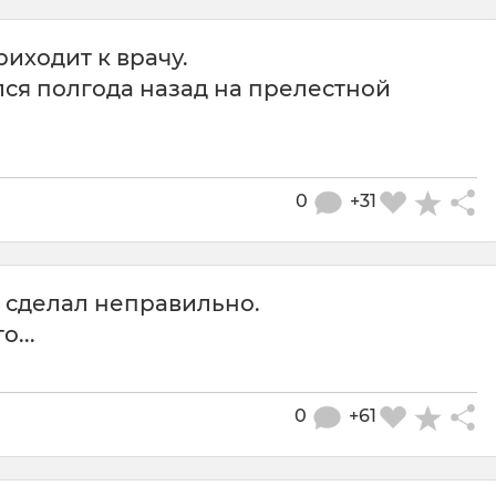
иходит к врачу.
ился полгода назад на прелестной
0
+31
то сделал неправильно.
о...
0
+61