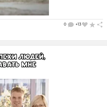
0
+13