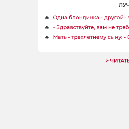
ЛУ
🔥
Одна блондинка - другой:- Я
🔥
- Здравствуйте, вам не треб
🔥
Мать - трехлетнему сыну: - О
> ЧИТАТ