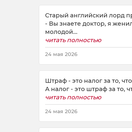
а
л
Старый английский лорд пр
о
- Вы знаете доктор, я жен
г
молодой...
н
а
читать полностью
в
о
24 мая 2026
з
д
у
х
Штраф - это налог за то, ч
А налог - это штраф за то, чт
читать полностью
24 мая 2026