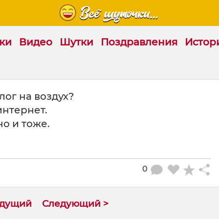
ки
Видео
Шутки
Поздравления
Истор
лог на воздух?
 интернет.
но и тоже.
0
ыдущий
Следующий >