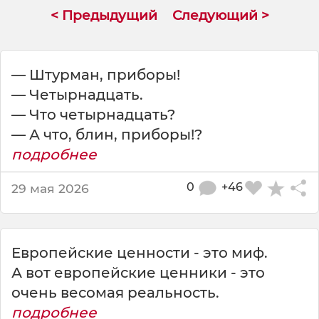
с
< Предыдущий
Следующий >
т
о
р
а
— Штурман, приборы!
н
— Четырнадцать.
е
— Что четырнадцать?
В
а
— А что, блин, приборы!?
м
подробнее
п
о
0
+46
29 мая 2026
н
а
д
о
Европейские ценности - это миф.
б
А вот европейские ценники - это
я
т
очень весомая реальность.
с
подробнее