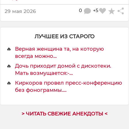
я
е
0
+5
29 мая 2026
в
р
о
п
ЛУЧШЕЕ ИЗ СТАРОГО
е
й
🔥
Верная женщина та, на которую
с
всегда можно...
к
и
🔥
Дочь приходит домой с дискотеки.
е
Мать возмущается:-...
🔥
Киркоров провел пресс-конференцию
без фонограммы....
> ЧИТАТЬ СВЕЖИЕ АНЕКДОТЫ <