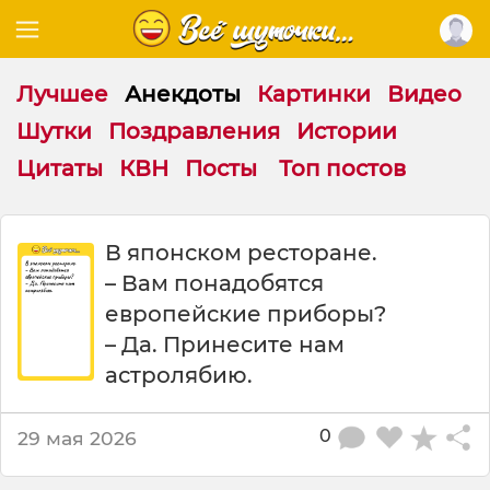
Лучшее
Анекдоты
Картинки
Видео
Шутки
Поздравления
Истории
Цитаты
КВН
Посты
Топ постов
В
В японском ресторане.
я
– Вам понадобятся
п
о
европейские приборы?
н
– Да. Принесите нам
с
астролябию.
к
о
м
0
29 мая 2026
р
е