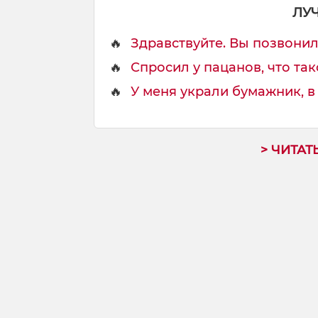
о
ЛУ
у
🔥
Здравствуйте. Вы позвонил
🔥
Спросил у пацанов, что тако
🔥
У меня украли бумажник, в 
> ЧИТАТ