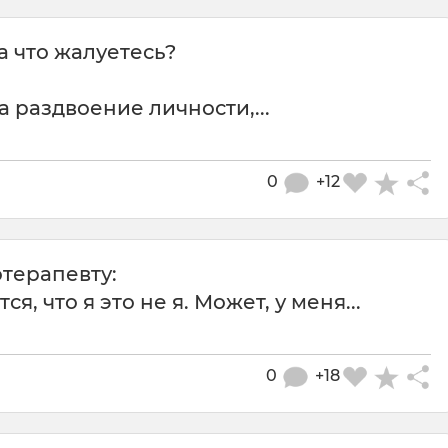
На что жалуетесь?
а раздвоение личности,...
0
+12
терапевту:
я, что я это не я. Может, у меня...
0
+18