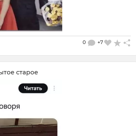
0
+7
бытое старое