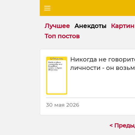
Лучшее
Анекдоты
Картин
Топ постов
Н
Никогда не говорит
и
личности - он возьм
к
о
г
д
а
н
30 мая 2026
е
г
о
< Пред
в
о