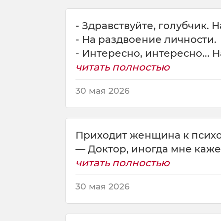
р
и
- Здравствуйте, голубчик. 
т
- На раздвоение личности.
е
- Интересно, интересно... Н
п
с
читать полностью
и
х
30 мая 2026
о
т
е
р
Приходит женщина к психо
а
— Доктор, иногда мне кажетс
п
е
читать полностью
в
т
30 мая 2026
у
ч
т