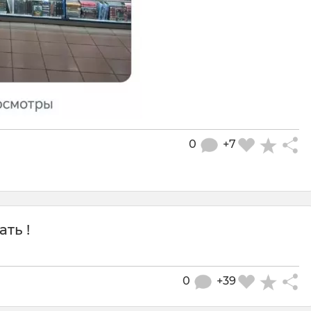
0
+7
ть !
0
+39