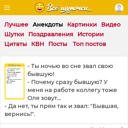
Лучшее
Анекдоты
Картинки
Видео
Шутки
Поздравления
Истории
Цитаты
КВН
Посты
Топ постов
Т
- Ты ночью во сне звал свою
ы
бывшую!
н
о
- Почему сразу бывшую? У
ч
меня на работе коллегу тоже
ь
Оля зовут...
ю
в
- Да нет, ты прям так и звал: "Бывшая,
о
вернись!".
с
н