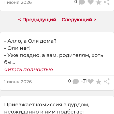
0
е
1 июня 2026
з
в
а
< Предыдущий
Следующий >
л
- Алло, а Оля дома?
- Оли нет!
- Уже поздно, а вам, родителям, хоть
бы...
читать полностью
0
+31
1 июня 2026
Приезжает комиссия в дурдом,
неожиданно к ним подбегает