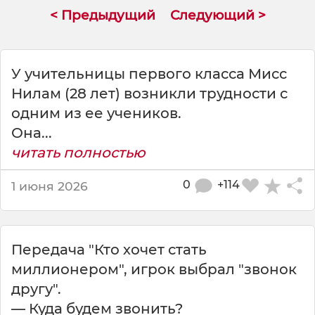
о
< Предыдущий
Следующий >
в
о
р
я
У учительницы первого класса Мисс
т
Нилам (28 лет) возникли трудности с
т
одним из ее учеников.
ы
ж
Она...
е
читать полностью
н
и
0
+114
1 июня 2026
л
с
я
Передача "Кто хочет стать
миллионером", игрок выбрал "звонок
другу".
— Куда будем звонить?