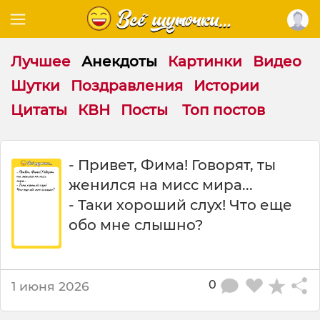
Лучшее
Анекдоты
Картинки
Видео
Шутки
Поздравления
Истории
Цитаты
КВН
Посты
Топ постов
П
- Привет, Фима! Говорят, ты
р
женился на мисс мира...
и
в
- Таки хороший слух! Что еще
е
обо мне слышно?
т
Ф
и
м
0
1 июня 2026
а
Г