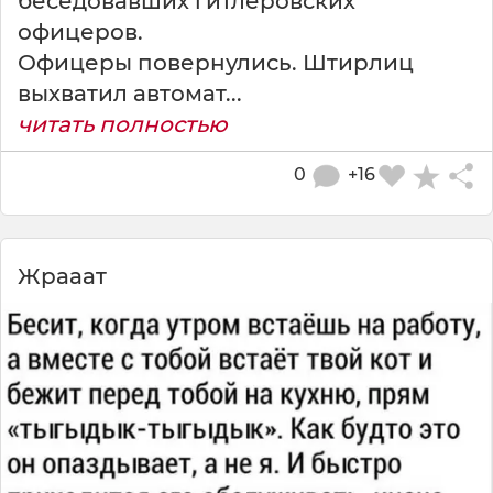
беседовавших гитлеровских
офицеров.
Офицеры повернулись. Штирлиц
выхватил автомат...
читать полностью
0
+16
Жрааат