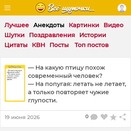
Лучшее
Анекдоты
Картинки
Видео
Шутки
Поздравления
Истории
Цитаты
КВН
Посты
Топ постов
Н
— На какую птицу похож
а
современный человек?
к
а
— На попугая: летать не летает,
к
а только повторяет чужие
у
глупости.
ю
п
т
0
19 июня 2026
и
ц