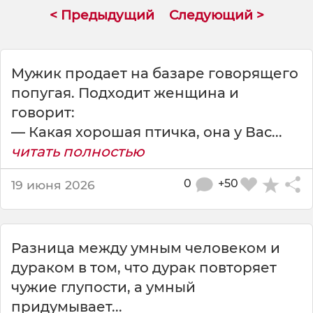
у
< Предыдущий
Следующий >
п
о
х
о
Mужик продает на базаре говорящего
ж
попугая. Подходит женщина и
с
говорит:
о
в
— Какая хорошая птичка, она у Вас...
р
читать полностью
е
м
0
+50
19 июня 2026
е
н
н
ы
Разница между умным человеком и
й
дураком в том, что дурак повторяет
чужие глупости, а умный
придумывает...