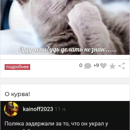
0
+9
О курва!