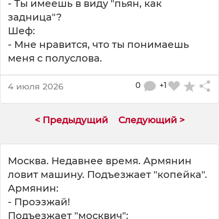
- Ты имеешь в виду "пьян, как
я
с
задница"?
н
Шеф:
а
- Мне нравится, что ты понимаешь
ч
меня с полуслова.
а
л
ь
0
+1
4 июля 2026
с
т
в
< Предыдущий
Следующий >
о
м
к
о
Москва. Недавнее время. Армянин
г
ловит машину. Подъезжает "копейка".
д
а
Армянин:
т
- Проэзжай!
о
Подъезжает "москвич":