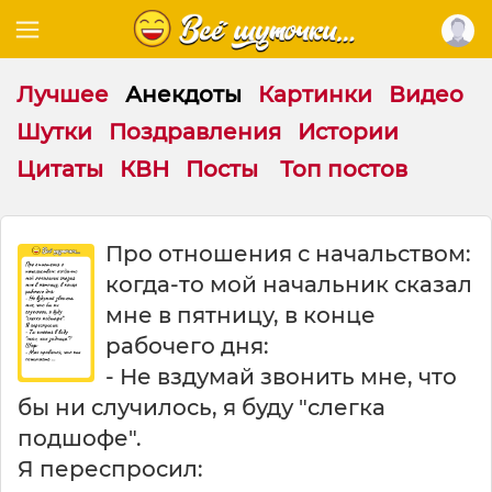
Лучшее
Анекдоты
Картинки
Видео
Шутки
Поздравления
Истории
Цитаты
КВН
Посты
Топ постов
П
Про отношения с начальством:
р
когда-то мой начальник сказал
о
о
мне в пятницу, в конце
т
рабочего дня:
н
- Не вздумай звонить мне, что
о
ш
бы ни случилось, я буду "слегка
е
подшофе".
н
Я переспросил:
и