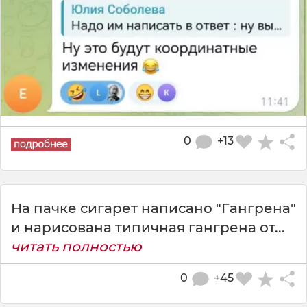
0
+13
На пачке сигарет написано "Гангрена"
и нарисована типичная гангрена от...
читать полностью
0
+45