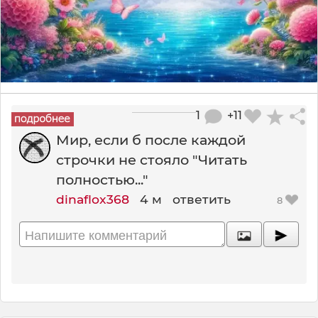
1
+11
Мир, если б после каждой
строчки не стояло "Читать
полностью..."
dinaflox368
4 м
ответить
8