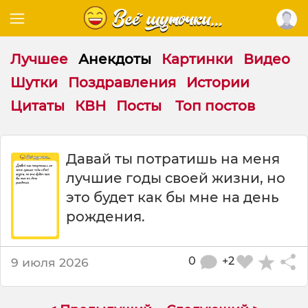
Лучшее
Анекдоты
Картинки
Видео
Шутки
Поздравления
Истории
Цитаты
КВН
Посты
Топ постов
Д
Давай ты потратишь на меня
а
лучшие годы своей жизни, но
в
а
это будет как бы мне на день
й
рождения.
т
ы
п
0
+2
9 июля 2026
о
т
р