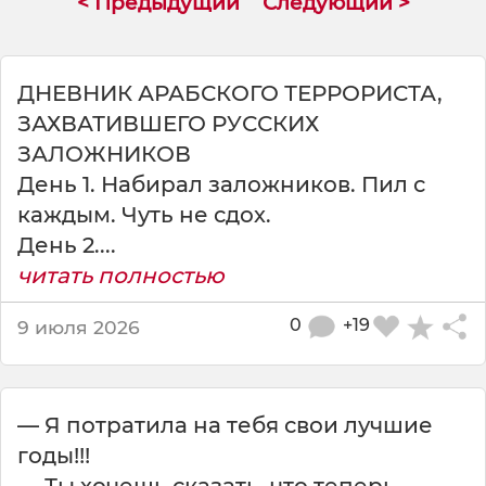
< Предыдущий
Следующий >
а
т
и
ш
ДНЕВНИК АРАБСКОГО ТЕРРОРИСТА,
ь
ЗАХВАТИВШЕГО РУССКИХ
н
ЗАЛОЖНИКОВ
а
м
День 1. Набирал заложников. Пил с
е
каждым. Чуть не сдох.
н
День 2....
я
л
читать полностью
у
ч
0
+19
9 июля 2026
ш
и
е
— Я потратила на тебя свои лучшие
годы!!!
— Ты хочешь сказать, что теперь