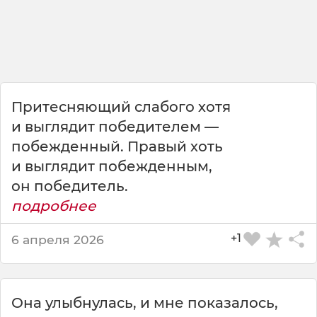
у
т
о
ч
к
у
с
Притесняющий слабого хотя
в
е
и выглядит победителем —
т
побежденный. Правый хоть
л
и выглядит побежденным,
е
он победитель.
е
,
подробнее
е
с
+1
6 апреля 2026
л
и
м
ы
Она улыбнулась, и мне показалось,
д