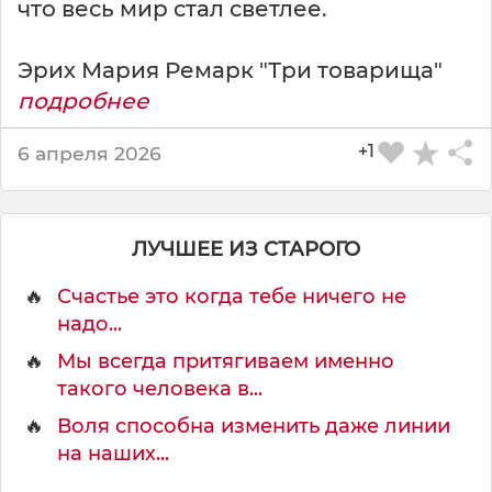
что весь мир стал светлее.
е
л
а
Эрих Мария Ремарк "Три товарища"
е
подробнее
м
+1
6 апреля 2026
ЛУЧШЕЕ ИЗ СТАРОГО
🔥
Счастье это когда тебе ничего не
надо...
🔥
Мы всегда притягиваем именно
такого человека в...
🔥
Воля способна изменить даже линии
на наших...