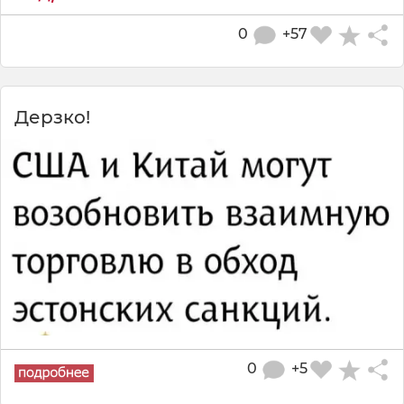
0
+57
Дерзко!
0
+5