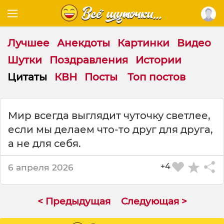
Лучшее
Анекдоты
Картинки
Видео
Шутки
Поздравления
Истории
Цитаты
КВН
Посты
Топ постов
Ц
Мир всегда выглядит чуточку светлее,
и
если мы делаем что-то друг для друга,
т
а
а не для себя.
т
а
+4
6 апреля 2026
н
а
т
< Предыдущая
Следующая >
е
м