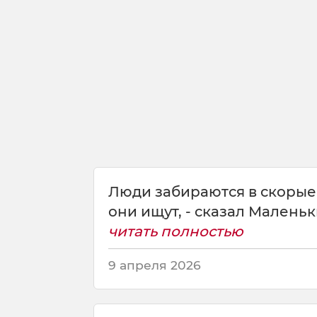
а
з
а
л
к
о
р
о
л
ь
.
—
Люди забираются в скорые 
они ищут, - сказал Маленьки
читать полностью
9 апреля 2026