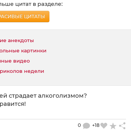
ьше цитат в разделе:
РАСИВЫЕ ЦИТАТЫ
ие анекдоты
ольные картинки
ные видео
приколов недели
зей страдает алкоголизмом?
нравится!
0
+18