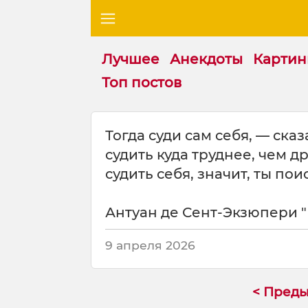
Лучшее
Анекдоты
Картин
Топ постов
Ц
Тогда суди сам себя, — ска
и
судить куда труднее, чем д
т
а
судить себя, значит, ты пои
т
а
Антуан де Сент-Экзюпери 
н
а
т
9 апреля 2026
е
м
у
< Пред
: