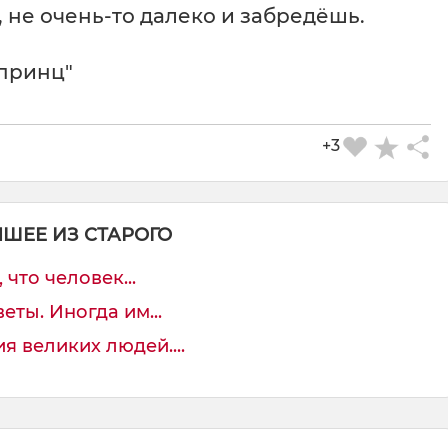
т, не очень-то далеко и забредёшь.
принц"
+3
ЧШЕЕ ИЗ СТАРОГО
 что человек...
ты. Иногда им...
я великих людей....