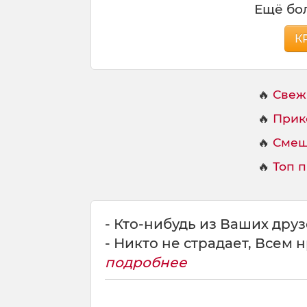
Ещё бол
К
🔥
Свеж
🔥
Прик
🔥
Смеш
🔥
Топ 
- Кто-нибудь из Ваших дру
- Никто не страдает, Всем 
подробнее