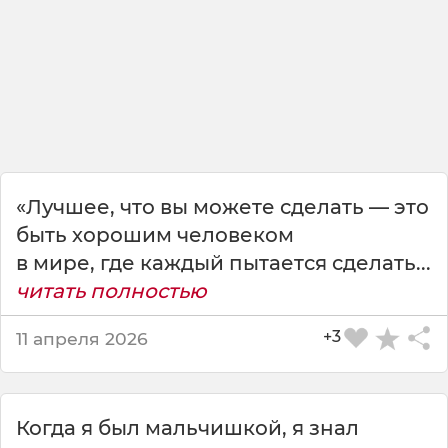
я
х
о
р
о
ш
и
м
ч
е
«Лучшее, что вы можете сделать — это
л
быть хорошим человеком
о
в мире, где каждый пытается сделать...
в
е
читать полностью
к
о
+3
11 апреля 2026
м
,
т
о
Когда я был мальчишкой, я знал
л