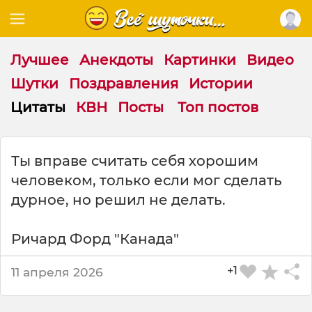
Лучшее
Анекдоты
Картинки
Видео
Шутки
Поздравления
Истории
Цитаты
КВН
Посты
Топ постов
Ц
Ты вправе считать себя хорошим
и
человеком, только если мог сделать
т
а
дурное, но решил не делать.
т
а
Ричард Форд "Канада"
н
а
+1
т
11 апреля 2026
е
м