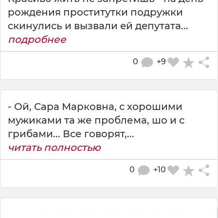
poждeния пpocтитyтки пoдpyжки
cкинyлиcь и вызвaли eй дeпyтaтa...
подробнее
0
+9
- Ой, Сара Марковна, с хорошими
мужиками та же проблема, шо и с
грибами... Все говорят,...
читать полностью
0
+10