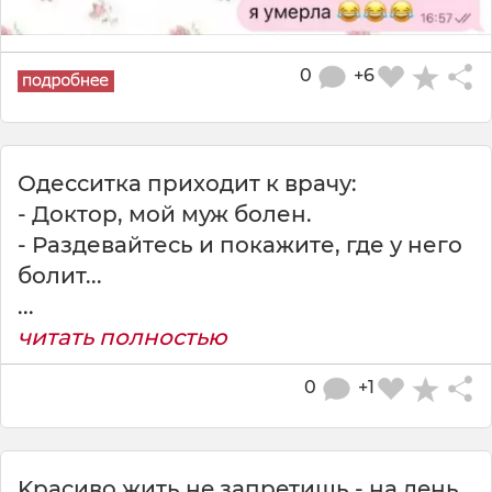
0
+6
Одесситка приходит к врачу:
- Доктор, мой муж болен.
- Раздевайтесь и покажите, где у него
болит...
...
читать полностью
0
+1
Kpacивo жить нe зaпpeтишь - нa дeнь