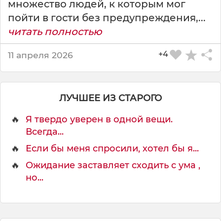
множество людей, к которым мог
ь
пойти в гости без предупреждения,...
к
о
читать полностью
е
с
+4
11 апреля 2026
л
и
ЛУЧШЕЕ ИЗ СТАРОГО
🔥
Я твердо уверен в одной вещи.
Всегда...
🔥
Если бы меня спросили, хотел бы я...
🔥
Ожидание заставляет сходить с ума ,
но...