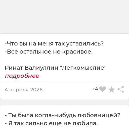
т
,
к
а
к
в
о
-Что вы на меня так уставились?
т
п
-Все остальное не красивое.
у
с
Ринат Валиуллин "Легкомыслие"
к
подробнее
е
.
Р
+4
4 апреля 2026
и
н
а
т
- Ты была когда-нибудь любовницей?
- Я так сильно еще не любила.