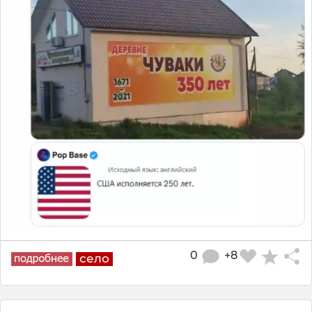
0
+8
село