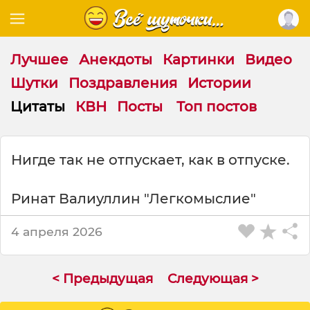
Лучшее
Анекдоты
Картинки
Видео
Шутки
Поздравления
Истории
Цитаты
КВН
Посты
Топ постов
Ц
Нигде так не отпускает, как в отпуске.
и
т
а
Ринат Валиуллин "Легкомыслие"
т
а
4 апреля 2026
н
а
т
< Предыдущая
Следующая >
е
м