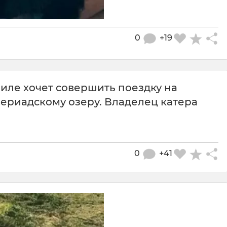
0
+19
иле хочет совершить поездку на
вериадскому озеру. Владелец катера
0
+41