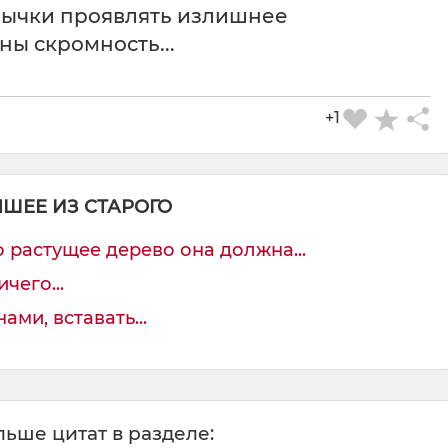
ивычки проявлять излишнее
ны скромность...
+1
ЧШЕЕ ИЗ СТАРОГО
растущее дерево она должна...
чего...
ами, вставать...
ьше цитат в разделе: