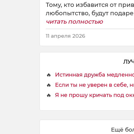
Тому, кто избавится от пр
любопытство, будут подаре
читать полностью
11 апреля 2026
ЛУ
🔥
Истинная дружба медленно 
🔥
Если ты не уверен в себе, ни
🔥
Я не прошу кричать под окн
Ещё бол