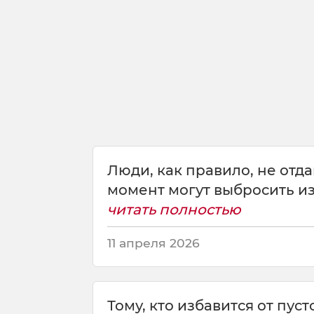
п
о
н
я
т
ь
и
з
-
з
а
Люди, как правило, не отда
с
момент могут выбросить из.
в
о
читать полностью
е
й
11 апреля 2026
Тому, кто избавится от пус