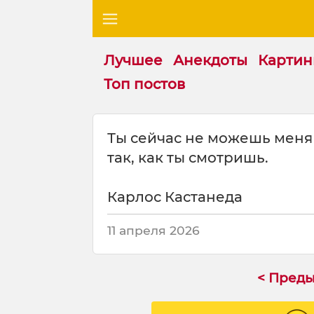
Лучшее
Анекдоты
Картин
Топ постов
Ц
Ты сейчас не можешь меня 
и
так, как ты смотришь.
т
а
т
Карлос Кастанеда
а
н
11 апреля 2026
а
т
е
< Пред
м
у
: