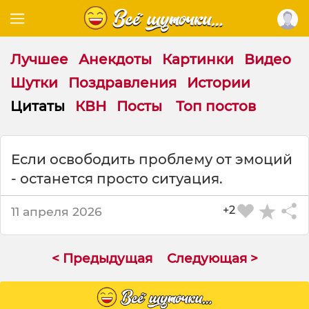
Лучшее
Анекдоты
Картинки
Видео
Шутки
Поздравления
Истории
Цитаты
КВН
Посты
Топ постов
Ц
Если освободить проблему от эмоций
и
- останется просто ситуация.
т
а
т
+2
11 апреля 2026
а
н
а
< Предыдущая
Следующая >
т
е
м