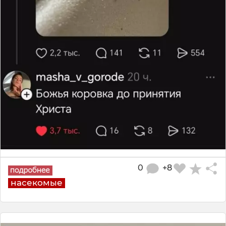
0
+8
насекомые