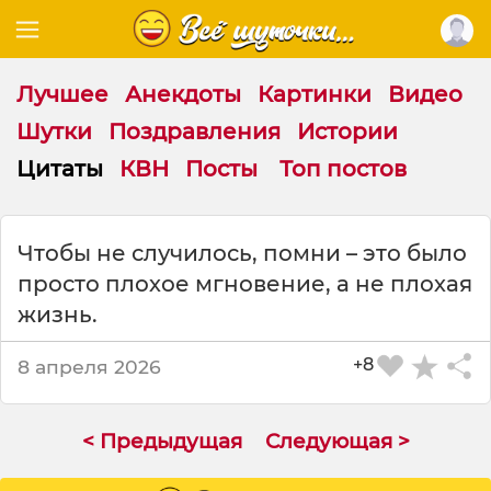
Лучшее
Анекдоты
Картинки
Видео
Шутки
Поздравления
Истории
Цитаты
КВН
Посты
Топ постов
Ц
Чтобы не случилось, помни – это было
и
просто плохое мгновение, а не плохая
т
а
жизнь.
т
а
+8
8 апреля 2026
н
а
т
< Предыдущая
Следующая >
е
м