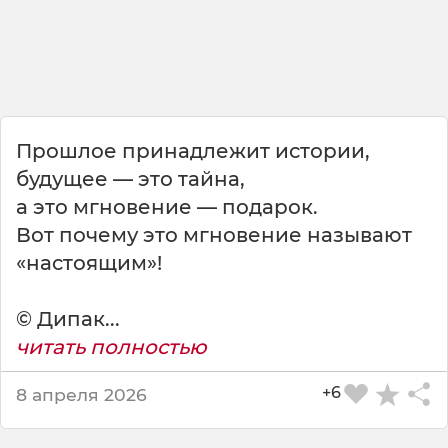
о
м
н
и
–
э
т
Прошлое принадлежит истории,
о
б
будущее — это тайна,
ы
а это мгновение — подарок.
л
Вот почему это мгновение называют
о
«настоящим»!
п
р
о
© Дипак...
с
читать полностью
т
о
+6
8 апреля 2026