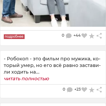
0
+44
- Ро­бо­коп - это фильм про му­жи­ка, ко­
то­рый умер, но его всё равно за­ста­ви­
ли хо­дить на...
читать полностью
0
+23