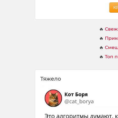
К
🔥
Свеж
🔥
Прик
🔥
Смеш
🔥
Топ 
Тяжело