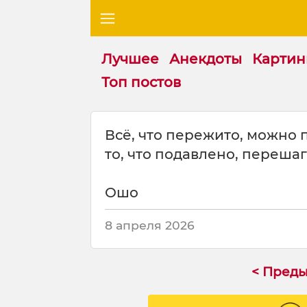
Лучшее
Анекдоты
Картин
Топ постов
Ц
Всё, что пережито, можно 
и
то, что подавлено, переша
т
а
т
Ошо
а
н
8 апреля 2026
а
т
е
< Пред
м
у
: