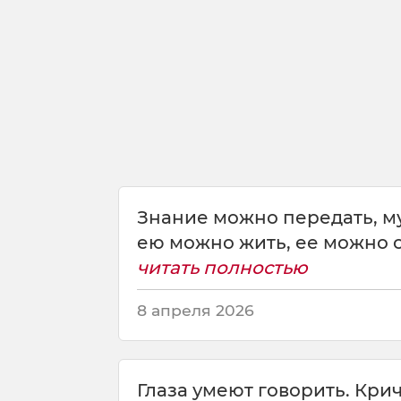
о
п
е
р
е
ш
а
г
н
у
т
Знание можно передать, му
ь
ею можно жить, ее можно сд
;
т
читать полностью
о
,
8 апреля 2026
ч
т
о
п
Глаза умеют говорить. Крич