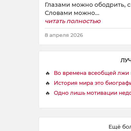
о
Глазами можно ободрить, с 
д
Словами можно...
а
в
читать полностью
л
е
8 апреля 2026
н
о
,
ЛУ
🔥
Во времена всеобщей лжи го
🔥
История мира это биографи
🔥
Одно лишь мотивации недос
Ещё бол