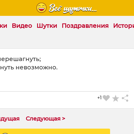
ки
Видео
Шутки
Поздравления
Истор
перешагнуть;
гнуть невозможно.
+1
ыдущая
Следующая >