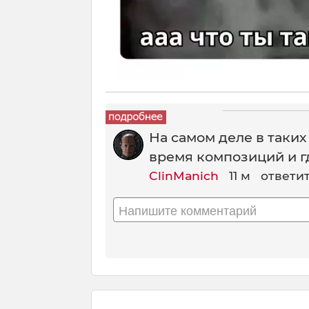
На самом деле в таких
время композиций и гд
ClinManich
11 м
ответи