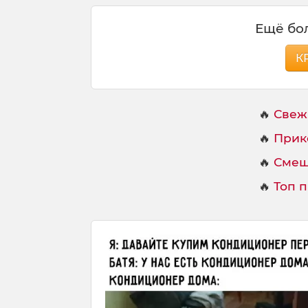
Ещё бол
К
🔥
Свеж
🔥
Прик
🔥
Смеш
🔥
Топ 