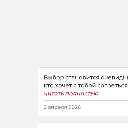
а
з
н
и
ц
а
м
е
ж
д
у
т
Выбор становится очевидны
е
м
кто хочет с тобой согреться 
и
читать полностью
,
к
2 апреля 2026
т
о
с