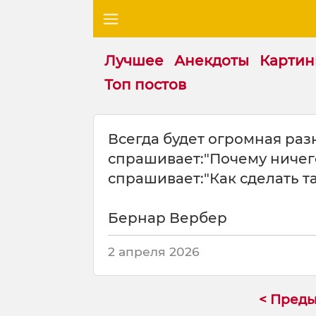
Лучшее
Анекдоты
Картин
Топ постов
Ц
Всегда будет огромная раз
и
спрашивает:"Почему ничего
т
а
спрашивает:"Как сделать та
т
а
Бернар Вербер
н
а
т
2 апреля 2026
е
м
у
< Пред
: