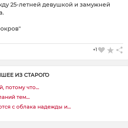
жду 25-летней девушкой и замужней
а.
окров"
+1
ЧШЕЕ ИЗ СТАРОГО
, потому что...
аний тем...
ся с облака надежды и...