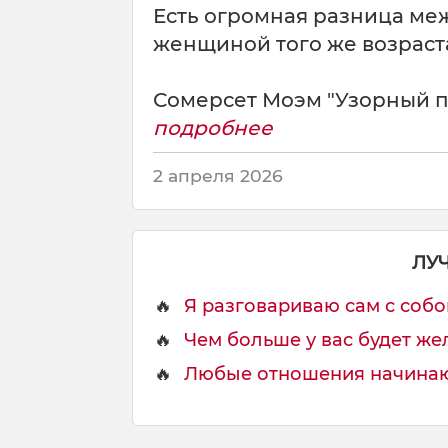
п
Есть огромная разница ме
р
женщиной того же возраст
а
ш
и
Сомерсет Моэм "Узорный п
в
подробнее
а
е
2 апреля 2026
т
:
"
П
ЛУ
о
ч
🔥
Я разговариваю сам с собой
е
м
🔥
Чем больше у вас будет жел
у
🔥
Любые отношения начинают