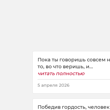
б
р
а
н
ь
д
е
й
с
т
в
Пока ты говоришь совсем н
у
то, во что веришь, и...
е
т
читать полностью
5 апреля 2026
Победив гордость, человек