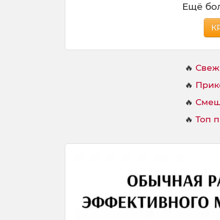
Ещё бол
К
🔥
Свеж
🔥
Прик
🔥
Смеш
🔥
Топ 