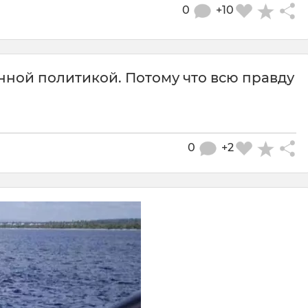
0
+10
нной политикой. Потому что всю правду
0
+2