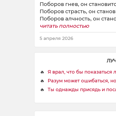
Поборов гнев, он становит
Поборов страсть, он стано
Поборов алчность, он стано
читать полностью
5 апреля 2026
ЛУ
🔥
Я врал, что бы показаться л
🔥
Разум может ошибаться, но ч
🔥
Ты однажды присядь и послу