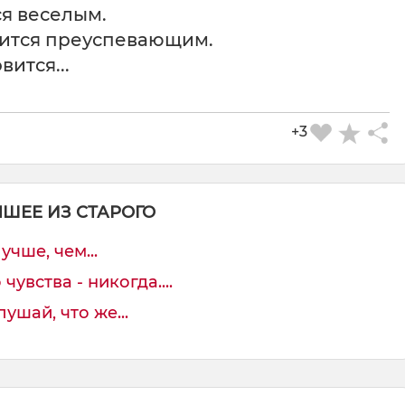
ся веселым.
вится преуспевающим.
вится...
+3
ЧШЕЕ ИЗ СТАРОГО
учше, чем...
увства - никогда....
шай, что же...