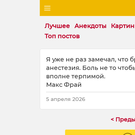
Лучшее
Анекдоты
Картин
Топ постов
Ц
Я уже не раз замечал, что 
и
анестезия. Боль не то чтоб
т
а
вполне терпимой.
т
Макс Фрай
а
н
5 апреля 2026
а
т
е
< Пред
м
у
: