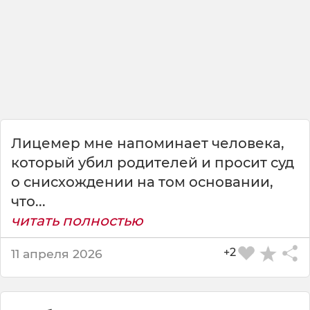
е
д
и
л
м
е
н
я
,
ч
Лицемер мне напоминает человека,
т
который убил родителей и просит суд
о
о снисхождении на том основании,
л
ю
что...
д
читать полностью
и
,
+2
11 апреля 2026
н
е