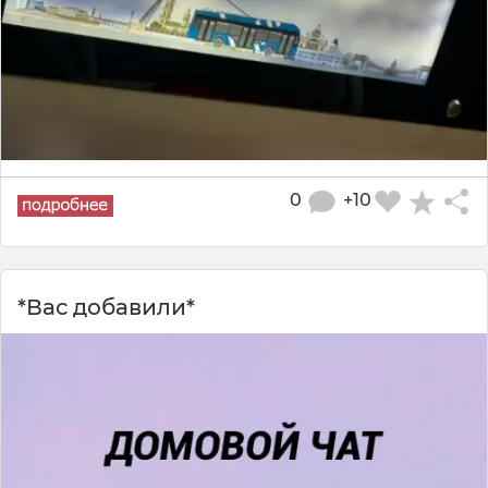
0
+10
*Вас добавили*