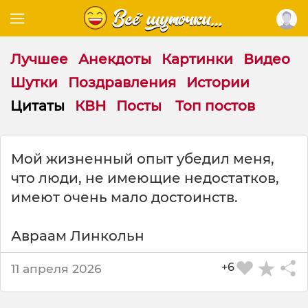
Лучшее
Анекдоты
Картинки
Видео
Шутки
Поздравления
Истории
Цитаты
КВН
Посты
Топ постов
Ц
Мой жизненный опыт убедил меня,
и
что люди, не имеющие недостатков,
т
а
имеют очень мало достоинств.
т
а
Авраам Линкольн
н
а
+6
т
11 апреля 2026
е
м