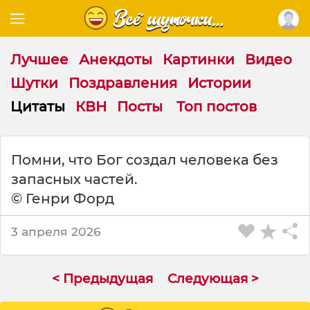
Лучшее
Анекдоты
Картинки
Видео
Шутки
Поздравления
Истории
Цитаты
КВН
Посты
Топ постов
Ц
Помни, что Бог создал человека без
и
запасных частей.
т
а
© Генри Форд
т
а
3 апреля 2026
н
а
т
< Предыдущая
Следующая >
е
м