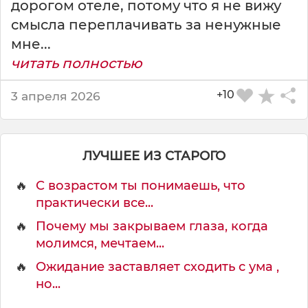
дорогом отеле, потому что я не вижу
с
смысла переплачивать за ненужные
т
е
мне...
й
читать полностью
.
+10
3 апреля 2026
ЛУЧШЕЕ ИЗ СТАРОГО
🔥
С возрастом ты понимаешь, что
практически все...
🔥
Почему мы закрываем глаза, когда
молимся, мечтаем...
🔥
Ожидание заставляет сходить с ума ,
но...