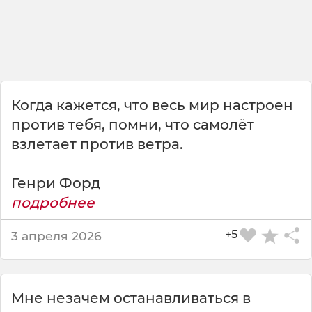
ч
е
л
о
в
е
к
Когда кажется, что весь мир настроен
а
б
против тебя, помни, что самолёт
е
взлетает против ветра.
з
з
Генри Форд
а
п
подробнее
а
с
+5
3 апреля 2026
н
ы
х
ч
Мне незачем останавливаться в
а