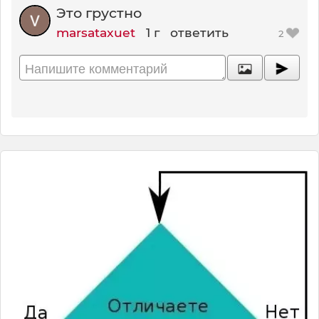
Это грустно
marsataxuet
1 г
ответить
2