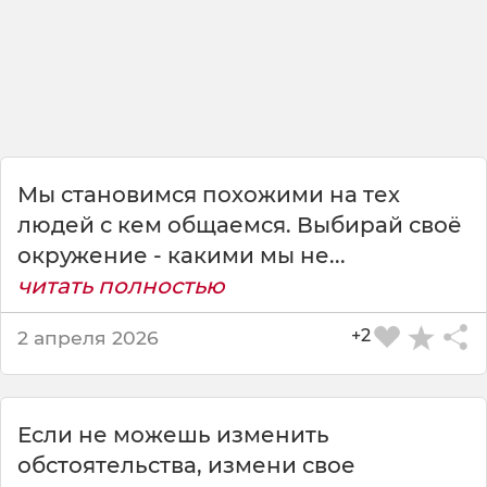
д
е
й
о
п
р
е
д
е
Мы становимся похожими на тех
л
людей с кем общаемся. Выбирай своё
я
окружение - какими мы не...
е
читать полностью
т
с
я
+2
2 апреля 2026
и
х
о
к
Если не можешь изменить
р
обстоятельства, измени свое
у