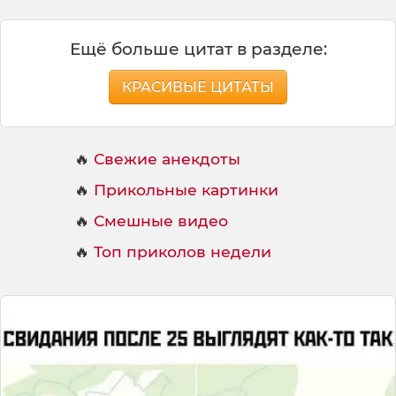
у
ж
е
Ещё больше цитат в разделе:
н
и
КРАСИВЫЕ ЦИТАТЫ
е
🔥
Свежие анекдоты
🔥
Прикольные картинки
🔥
Смешные видео
🔥
Топ приколов недели