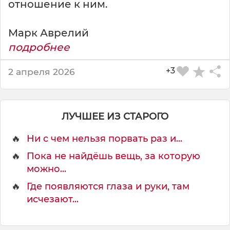
отношение к ним.
ж
е
н
Марк Аврелий
и
подробнее
е
м
+3
2 апреля 2026
.
И
з
м
ЛУЧШЕЕ ИЗ СТАРОГО
е
н
🔥
Ни с чем нельзя порвать раз и...
и
с
🔥
Пока не найдёшь вещь, за которую
в
можно...
о
🔥
Где появляются глаза и руки, там
е
исчезают...
о
к
р