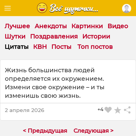
Лучшее
Анекдоты
Картинки
Видео
Шутки
Поздравления
Истории
Цитаты
КВН
Посты
Топ постов
Ц
Жизнь большинства людей
и
определяется их окружением.
т
а
Измени свое окружение – и ты
т
изменишь свою жизнь.
а
н
+4
2 апреля 2026
а
т
е
< Предыдущая
Следующая >
м