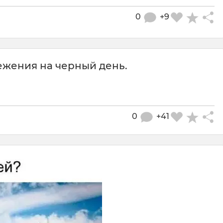
0
+9
ежения на черный день.
0
+41