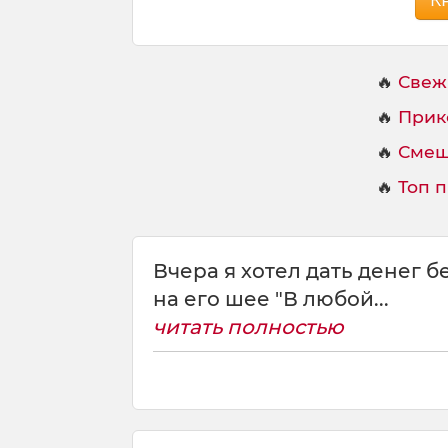
К
🔥
Свеж
🔥
Прик
🔥
Смеш
🔥
Топ 
Вчера я хотел дать денег б
на его шее "В любой...
читать полностью