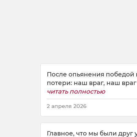
а
ч
а
щ
и
х
м
н
о
г
о
После опьянения победой в
е
потери: наш враг, наш враг 
,
г
читать полностью
л
а
2 апреля 2026
в
н
о
е
Главное, что мы были друг у