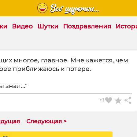
ки
Видео
Шутки
Поздравления
Истор
ащих многое, главное. Мне кажется, чем
трее приближаюсь к потере.
 знал..."
+1
ыдущая
Следующая >