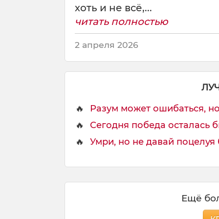
.
хоть и не всё,...
М
читать полностью
н
е
2 апреля 2026
ЛУ
🔥
Разум может ошибаться, но ч
🔥
Сегодня победа осталась бы
🔥
Умри, но не давай поцелуя 
Ещё бол