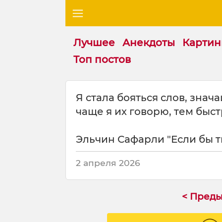
Лучшее
Анекдоты
Картин
Топ постов
Ц
Я стала бояться слов, знач
и
чаще я их говорю, тем быс
т
а
т
Эльчин Сафарли "Если бы ты
а
н
2 апреля 2026
а
т
е
< Пред
м
у
: