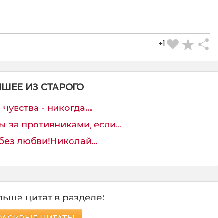
+1
ЧШЕЕ ИЗ СТАРОГО
увства - никогда....
 за противниками, если...
без любви!Николай...
ьше цитат в разделе: