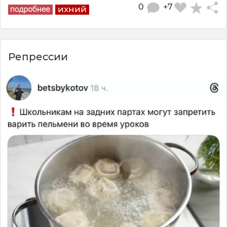
0
+7
ихний
Репрессии