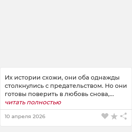
а
ч
и
т
ь
с
я
и
п
е
т
ь
Их истории схожи, они оба однажды
,
п
столкнулись с предательством. Но они
а
готовы поверить в любовь снова,...
п
читать полностью
а
!
10 апреля 2026
—