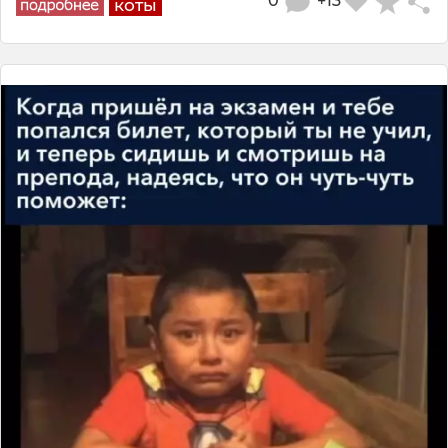
0
+13
коты