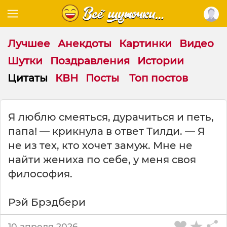
Лучшее
Анекдоты
Картинки
Видео
Шутки
Поздравления
Истории
Цитаты
КВН
Посты
Топ постов
Ц
Я люблю смеяться, дурачиться и петь,
и
папа! — крикнула в ответ Тилди. — Я
т
а
не из тех, кто хочет замуж. Мне не
т
найти жениха по себе, у меня своя
а
философия.
н
а
т
Рэй Брэдбери
е
м
10 апреля 2026