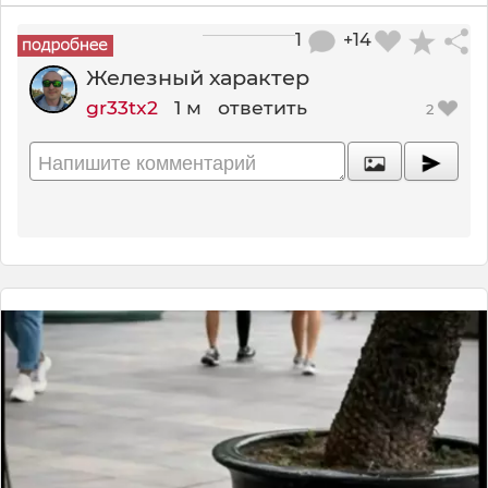
1
+14
Железный характер
gr33tx2
1 м
ответить
2