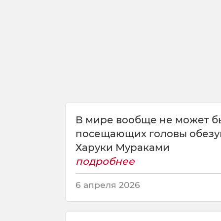
в
о
и
х
г
р
е
з
а
х
ч
В мире вообще не может б
е
посещающих головы обезу
л
о
Харуки Мураками
в
подробнее
е
к
6 апреля 2026
н
е