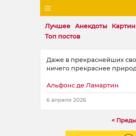
Лучшее
Анекдоты
Картин
Топ постов
Ц
Даже в прекраснейших сво
и
ничего прекраснее природ
т
а
т
Альфонс де Ламартин
а
н
6 апреля 2026
а
т
е
< Пред
м
у
: