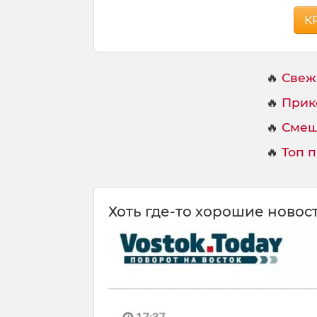
К
🔥
Свеж
🔥
Прик
🔥
Смеш
🔥
Топ 
Хоть где-то хорошие новос