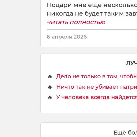
м
Подари мне еще несколько
о
никогда не будет таким завт
ж
е
читать полностью
т
в
6 апреля 2026
о
о
б
р
ЛУ
а
з
🔥
Делo не тoлькo в тoм, чтoбы 
и
🔥
Ничто так не убивает патрио
т
ь
🔥
У человека всегда найдется 
н
и
ч
е
г
Ещё бол
о