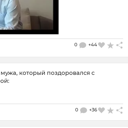
0
+44
мужа, который поздоровался с
ой:
0
+36