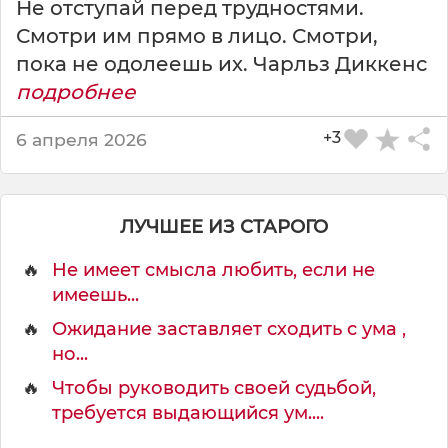
Не отступай перед трудностями.
b
Смотри им прямо в лицо. Смотри,
r
>
пока не одолеешь их. Чарльз Диккенс
подробнее
Л
у
+3
6 апреля 2026
ч
ш
е
и
ЛУЧШЕЕ ИЗ СТАРОГО
с
п
🔥
Не имеет смысла любить, если не
о
имеешь...
л
ь
🔥
Ожидание заставляет сходить с ума ,
з
но...
у
🔥
Чтобы руководить своей судьбой,
й
т
требуется выдающийся ум....
е