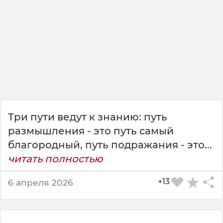
о
ш
л
о
е
,
н
е
в
о
з
Три пути ведут к знанию: путь
в
размышления - это путь самый
р
а
благородный, путь подражания - это...
щ
читать полностью
а
й
+13
6 апреля 2026
с
я
.
<