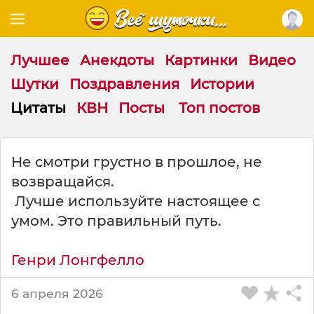
Лучшее
Анекдоты
Картинки
Видео
Шутки
Поздравления
Истории
Цитаты
КВН
Посты
Топ постов
Ц
Не смотри грустно в прошлое, не
и
возвращайся.
т
а
Лучше используйте настоящее с
т
умом. Это правильный путь.
а
н
а
Генри Лонгфелло
т
е
6 апреля 2026
м