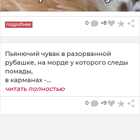
0
+8
Пьянючий чувак в разорванной
рубашке, на морде у которого следы
помады,
в карманах -...
читать полностью
0
+9
Даже обидно как-то