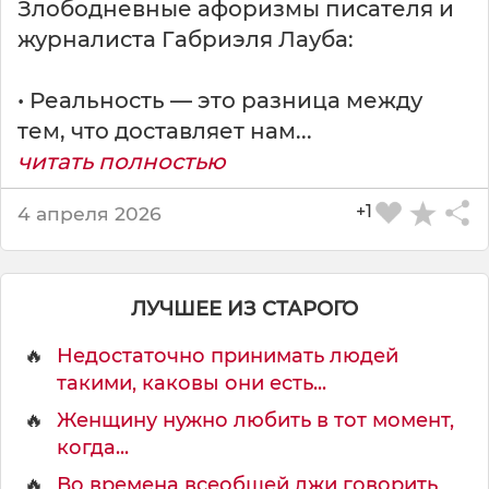
Злободневные афоризмы писателя и
журналиста Габриэля Лауба:
з
а
в
• Реальность — это разница между
и
тем, что доставляет нам...
с
читать полностью
и
т
о
+1
4 апреля 2026
т
м
н
ЛУЧШЕЕ ИЗ СТАРОГО
е
н
🔥
Недостаточно принимать людей
и
такими, каковы они есть...
я
🔥
Женщину нужно любить в тот момент,
когда...
🔥
Во времена всеобщей лжи говорить