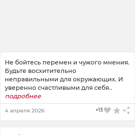
б
и
т
с
е
б
я
,
т
е
Не бойтесь перемен и чужого мнения.
м
Будьте восхитительно
неправильными для окружающих. И
с
и
уверенно счастливыми для себя..
л
подробнее
ь
н
+13
4 апреля 2026
е
е
о
н