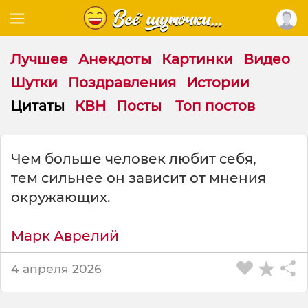
Лучшее
Анекдоты
Картинки
Видео
Шутки
Поздравления
Истории
Цитаты
КВН
Посты
Топ постов
Ц
Чем больше человек любит себя,
и
тем сильнее он зависит от мнения
т
а
окружающих.
т
а
Марк Аврелий
н
а
т
4 апреля 2026
е
м