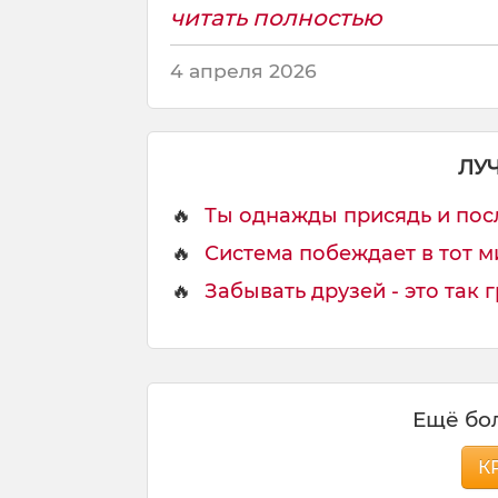
читать полностью
4 апреля 2026
ЛУ
🔥
Ты однажды присядь и послу
🔥
Система побеждает в тот миг
🔥
Забывать друзей - это так гр
Ещё бол
К