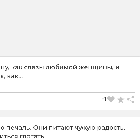
ину, как слёзы любимой женщины, и
, как...
+1
ю печаль. Они питают чужую радость.
ться глотать...