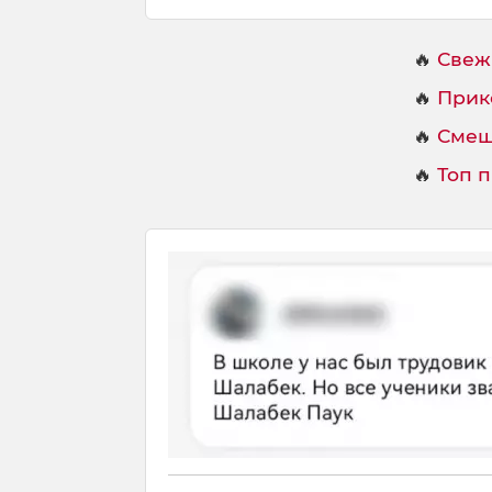
🔥
Свеж
🔥
Прик
🔥
Смеш
🔥
Топ 