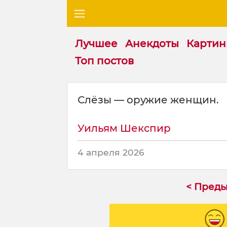
Лучшее
Анекдоты
Картин
Топ постов
Ц
Слёзы — оружие женщин.
и
т
а
Уильям Шекспир
т
а
4 апреля 2026
н
а
т
< Пред
е
м
у
: