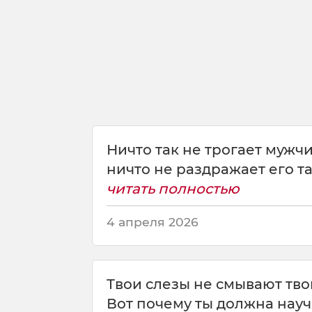
У
и
л
ь
я
м
Ш
е
к
с
Ничто так не трогает мужч
п
ничто не раздражает его так
и
читать полностью
р
4 апреля 2026
Твои слезы не смывают тво
Вот почему ты должна научи