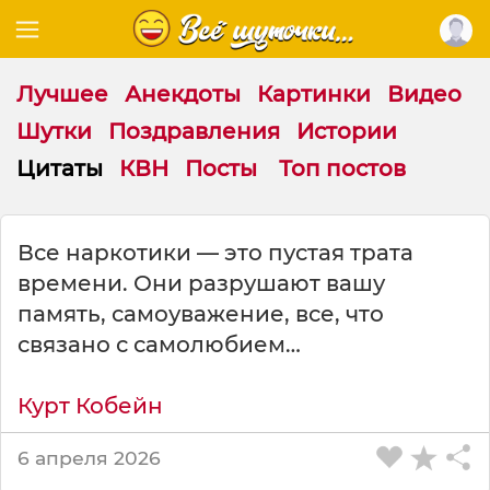
Лучшее
Анекдоты
Картинки
Видео
Шутки
Поздравления
Истории
Цитаты
КВН
Посты
Топ постов
Ц
Все наркотики — это пустая трата
и
времени. Они разрушают вашу
т
а
память, самоуважение, все, что
т
связано с самолюбием…
а
н
а
Курт Кобейн
т
е
6 апреля 2026
м