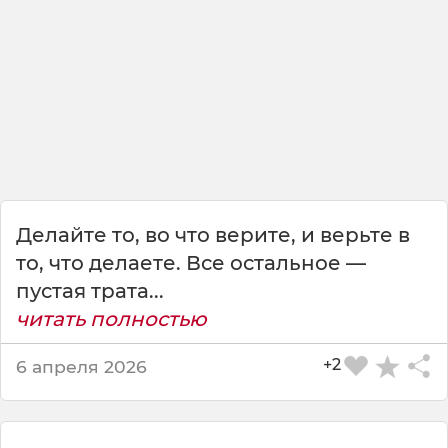
с
т
а
я
т
р
а
т
а
в
р
Делайте то, во что верите, и верьте в
е
то, что делаете. Все остальное —
м
е
пустая трата...
н
читать полностью
и
.
+2
6 апреля 2026
О
н
и