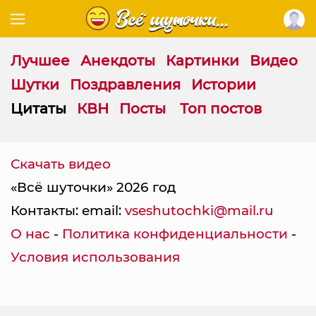
Лучшее
Анекдоты
Картинки
Видео
Шутки
Поздравления
Истории
Цитаты
КВН
Посты
Топ постов
Ц
и
Скачать видео
т
«Всё шуточки» 2026 год
а
т
Контакты: email:
vseshutochki@mail.ru
а
О нас
-
Политика конфиденциальности
-
н
а
Условия использования
т
е
м
у