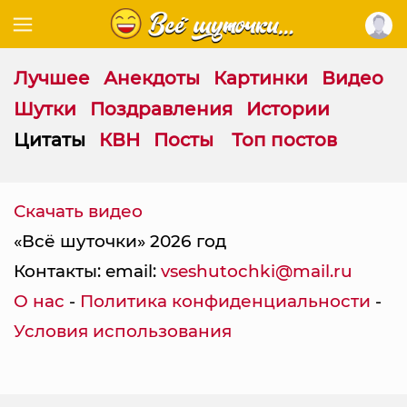
Лучшее
Анекдоты
Картинки
Видео
Шутки
Поздравления
Истории
Цитаты
КВН
Посты
Топ постов
Ц
и
Скачать видео
т
«Всё шуточки» 2026 год
а
т
Контакты: email:
vseshutochki@mail.ru
а
О нас
-
Политика конфиденциальности
-
н
а
Условия использования
т
е
м
у