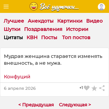
Лучшее
Анекдоты
Картинки
Видео
Шутки
Поздравления
Истории
Цитаты
КВН
Посты
Топ постов
Ц
Мудрая женщина старается изменять
и
внешность, а не мужа.
т
а
т
Конфуций
а
н
+1
6 апреля 2026
а
т
е
< Предыдущая
Следующая >
м