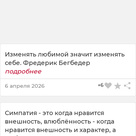
е
т
с
я
и
з
м
е
н
Изменять любимой значит изменять
я
себе. Фредерик Бегбедер
т
подробнее
ь
в
+6
6 апреля 2026
н
е
ш
н
Симпатия - это когда нравится
о
с
внешность, влюблённость - когда
т
нравится внешность и характер, а
ь