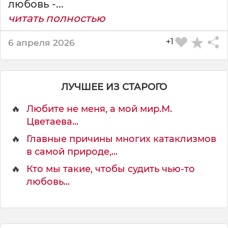
любовь -...
,
читать полностью
а
н
+1
6 апреля 2026
е
м
у
ж
ЛУЧШЕЕ ИЗ СТАРОГО
а
.
🔥
Любите не меня, а мой мир.М.
Цветаева...
К
🔥
Главные причины многих катаклизмов
о
в самой природе,...
н
ф
🔥
Кто мы такие, чтобы судить чью-то
у
любовь...
ц
и
й