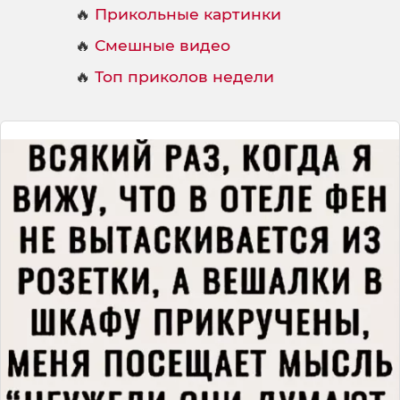
🔥
Прикольные картинки
🔥
Смешные видео
🔥
Топ приколов недели