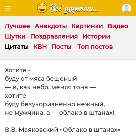
Лучшее
Анекдоты
Картинки
Видео
Шутки
Поздравления
Истории
Цитаты
КВН
Посты
Топ постов
Ц
Хотите -
и
буду от мяса бешеный
т
а
— и, как небо, меняя тона —
т
хотите -
а
буду безукоризненно нежный,
н
а
не мужчина, а — облако в штанах!
т
е
В.В. Маяковский «Облако в штанах»
м