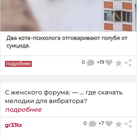
0
+19
С женского форума: — ... где скачать
мелодии для вибратора?
подробнее
0
+7
gr33tx