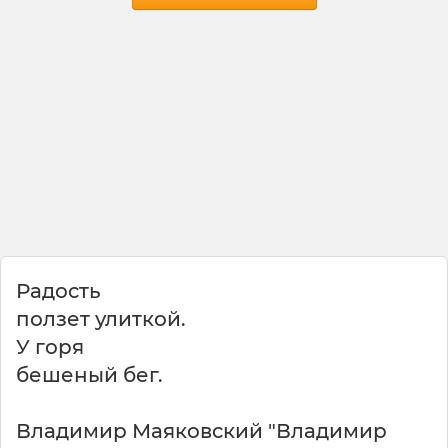
е
ш
е
н
ы
й
—
и
,
Радость
ползет улиткой.
У горя
бешеный бег.
Владимир Маяковский "Владимир