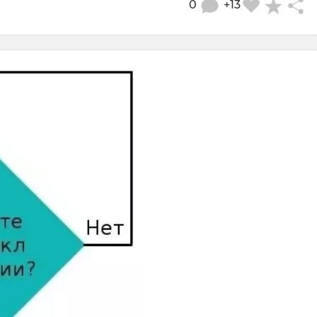
0
+13