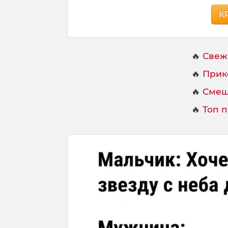
К
🔥
Свеж
🔥
Прик
🔥
Смеш
🔥
Топ 