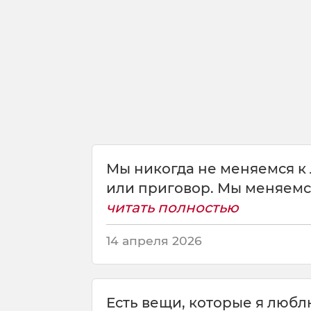
м
с
я
м
ы
.
Мы никогда не меняемся к
или приговор. Мы меняемся
читать полностью
14 апреля 2026
Есть вещи, которые я люблю