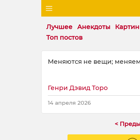
Лучшее
Анекдоты
Картин
Топ постов
Ц
Меняются не вещи; меняем
и
т
а
т
Генри Дэвид Торо
а
н
14 апреля 2026
а
т
е
< Пред
м
у
: