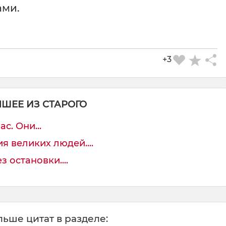
ами.
+3
ЧШЕЕ ИЗ СТАРОГО
с. Они...
я великих людей....
 остановки....
ьше цитат в разделе: