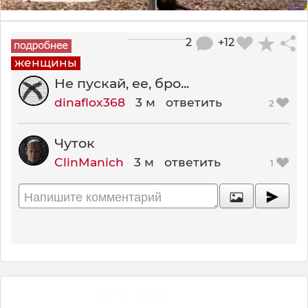
2
+12
женщины
Не пускай, ее, бро...
dinaflox368
3 м
ответить
2
Чуток
ClinManich
3 м
ответить
1