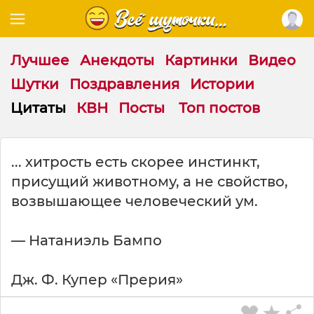
Лучшее
Анекдоты
Картинки
Видео
Шутки
Поздравления
Истории
Цитаты
КВН
Посты
Топ постов
Ц
... хитрость есть скорее инстинкт,
и
присущий животному, а не свойство,
т
а
возвышающее человеческий ум.
т
а
— Натаниэль Бампо
н
а
т
Дж. Ф. Купер «Прерия»
е
м