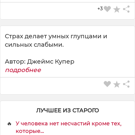
и
+3
в
о
т
н
Страх делает умных глупцами и
о
сильных слабыми.
м
у
,
Автор: Джеймс Купер
а
подробнее
ЛУЧШЕЕ ИЗ СТАРОГО
🔥
У человека нет несчастий кроме тех,
которые...