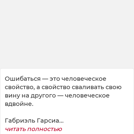
р
е
е
и
н
с
т
и
н
к
т
,
Ошибаться — это человеческое
п
р
свойство, а свойство сваливать свою
и
вину на другого — человеческое
с
вдвойне.
у
щ
и
Габриэль Гарсиа...
й
читать полностью
ж