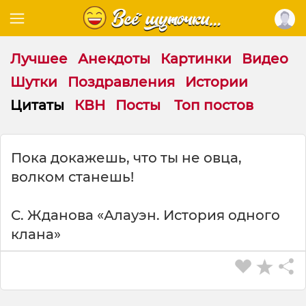
Лучшее
Анекдоты
Картинки
Видео
Шутки
Поздравления
Истории
Цитаты
КВН
Посты
Топ постов
Ц
Пока докажешь, что ты не овца,
и
волком станешь!
т
а
т
С. Жданова «Алауэн. История одного
а
клана»
н
а
т
е
м