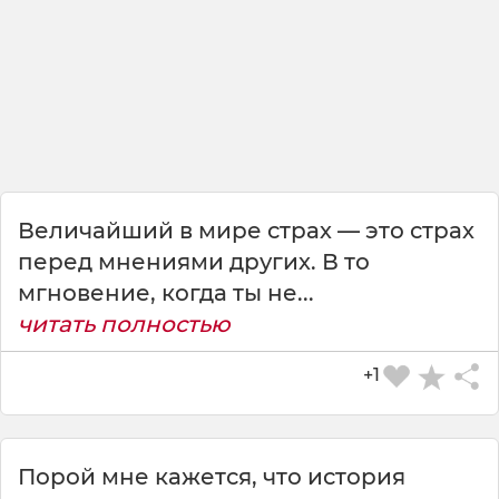
н
е
о
в
ц
а
,
в
о
л
Величайший в мире страх — это страх
к
перед мнениями других. В то
о
мгновение, когда ты не...
м
с
читать полностью
т
а
+1
н
е
ш
ь
Порой мне кажется, что история
!