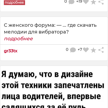
0
+19
С женского форума: — ... где скачать
мелодии для вибратора?
подробнее
0
+7
gr33tx