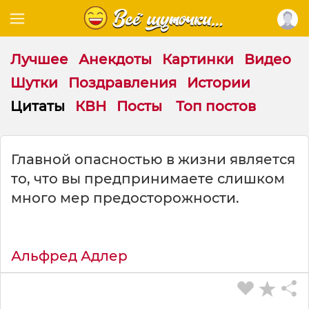
Лучшее
Анекдоты
Картинки
Видео
Шутки
Поздравления
Истории
Цитаты
КВН
Посты
Топ постов
Ц
Главной опасностью в жизни является
и
то, что вы предпринимаете слишком
т
а
много мер предосторожности.
т
а
н
а
Альфред Адлер
т
е
м