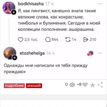
0
+8
ихний