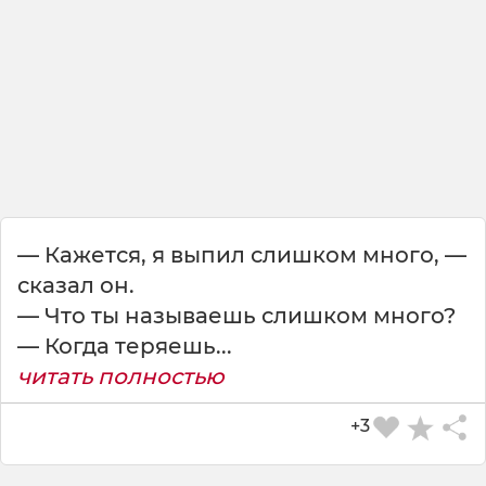
ж
и
з
н
и
я
в
л
я
е
т
— Кажется, я выпил слишком много, —
с
сказал он.
я
т
— Что ты называешь слишком много?
о
— Когда теряешь...
,
читать полностью
ч
т
+3
о
в
ы