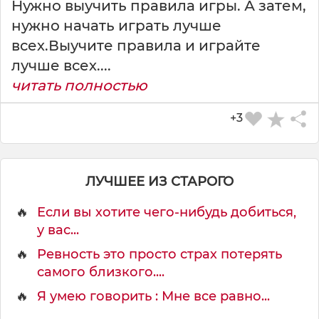
Нужно выучить правила игры. А затем,
,
нужно начать играть лучше
б
ю
всех.Выучите правила и играйте
с
лучше всех....
т
читать полностью
г
а
+3
л
ь
т
е
ЛУЧШЕЕ ИЗ СТАРОГО
р
🔥
Если вы хотите чего-нибудь добиться,
у вас...
🔥
Ревность это просто страх потерять
самого близкого....
🔥
Я умею говорить : Мне все равно...