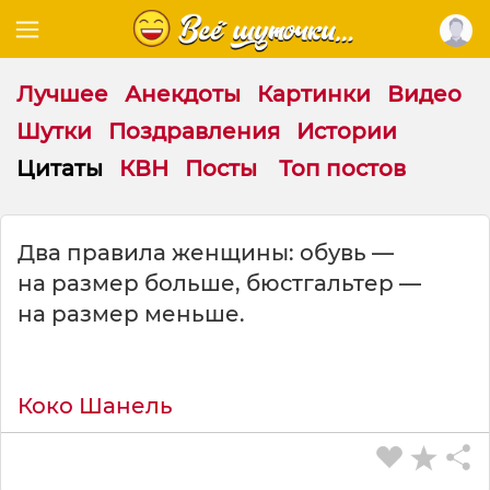
Лучшее
Анекдоты
Картинки
Видео
Шутки
Поздравления
Истории
Цитаты
КВН
Посты
Топ постов
Ц
Два правила женщины: обувь —
и
на размер больше, бюстгальтер —
т
а
на размер меньше.
т
а
н
а
Коко Шанель
т
е
м