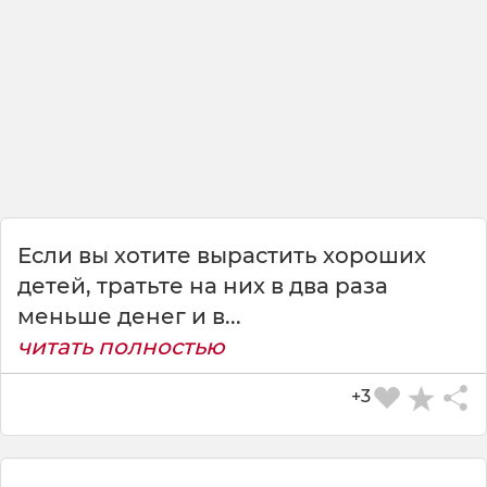
о
б
у
в
ь
—
н
а
р
а
Если вы хотите вырастить хороших
з
детей, тратьте на них в два раза
м
е
меньше денег и в...
р
читать полностью
б
о
+3
л
ь
ш
е