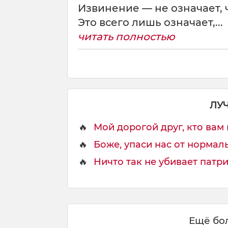
э
Извинение — не означает, ч
т
Это всего лишь означает,...
о
,
читать полностью
к
а
к
п
р
ЛУ
а
в
🔥
Мой дорогой друг, кто вам 
и
🔥
Боже, упаси нас от нормаль
л
о
🔥
Ничто так не убивает патрио
,
Ещё бол