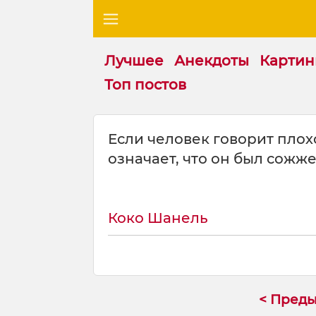
Лучшее
Анекдоты
Картин
Топ постов
Ц
Если человек говорит плохо
и
означает, что он был сожже
т
а
т
а
Коко Шанель
н
а
т
е
м
у
< Пред
: