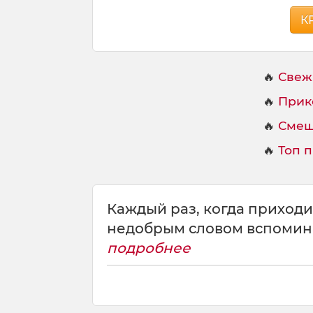
К
🔥
Свеж
🔥
Прик
🔥
Смеш
🔥
Топ 
Каждый раз, когда приходи
недобрым словом вспомин
подробнее