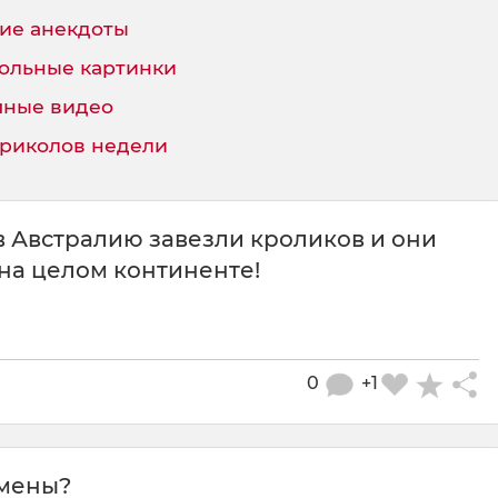
ие анекдоты
ольные картинки
ные видео
приколов недели
 в Австралию завезли кроликов и они
на целом континенте!
0
+1
ьмены?