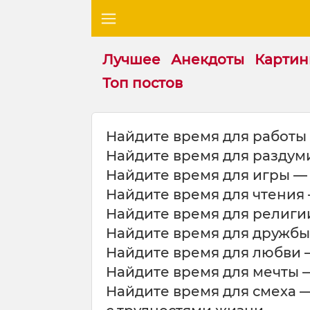
Лучшее
Анекдоты
Картин
Топ постов
Ц
Найдите время для работы 
и
Найдите время для раздуми
т
а
Найдите время для игры — 
т
Найдите время для чтения 
а
Найдите время для религии
н
а
Найдите время для дружбы 
т
Найдите время для любви 
е
Найдите время для мечты —
м
Найдите время для смеха 
у
: