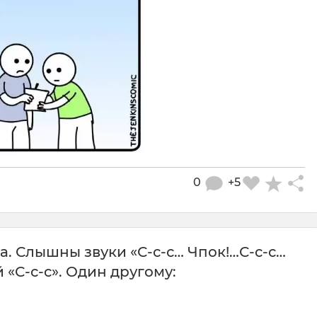
0
+5
а. Слышны звуки «С-с-с… Чпок!…С-с-с…
 «С-с-с». Один другому: