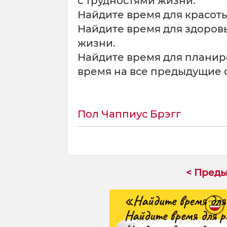
с трудностями жизни.
Н
Найдите время для красоты
а
Найдите время для здоров
й
жизни.
д
и
Найдите время для планиро
т
время на все предыдущие 
е
в
р
е
Пол Чаппиус Брэгг
м
я
д
л
я
< Пред
р
а
б
о