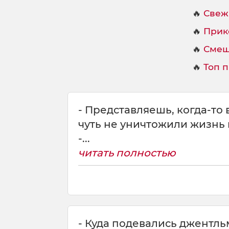
🔥
Свеж
🔥
Прик
🔥
Смеш
🔥
Топ 
- Представляешь, когда-то
чуть не уничтожили жизнь 
-...
читать полностью
- Куда подевались джентл