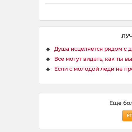
д
у
м
и
й
ЛУ
🔥
Душа исцеляется рядом с д
🔥
Все могут видеть, как ты в
🔥
Если с молодой леди не про
Ещё бол
К