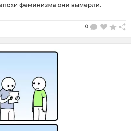
я эпохи феминизма они вымерли.
0