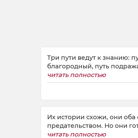
r
>
Н
а
й
д
и
т
е
Три пути ведут к знанию: п
в
благородный, путь подражан
р
читать полностью
е
м
я
д
л
я
Их истории схожи, они оба
р
предательством. Но они гот
а
читать полностью
з