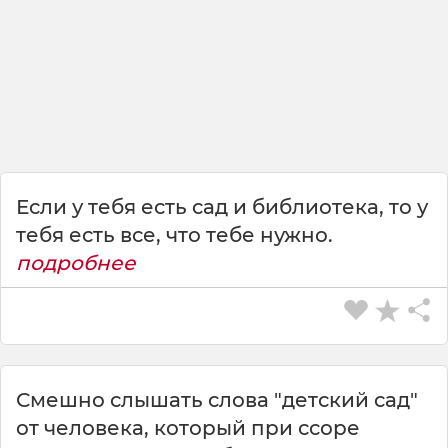
и
б
и
б
л
и
о
т
е
Если у тебя есть сад и библиотека, то у
к
тебя есть все, что тебе нужно.
а
подробнее
,
т
о
у
т
е
Смешно слышать слова "детский сад"
б
от человека, который при ссоре
я