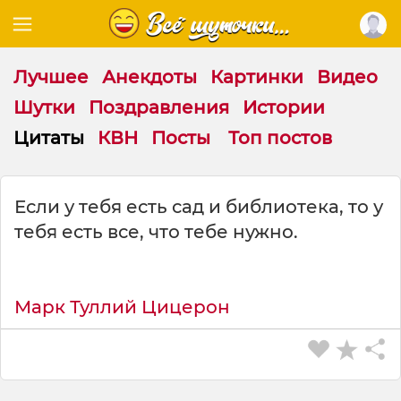
Лучшее
Анекдоты
Картинки
Видео
Шутки
Поздравления
Истории
Цитаты
КВН
Посты
Топ постов
Ц
Если у тебя есть сад и библиотека, то у
и
тебя есть все, что тебе нужно.
т
а
т
а
Марк Туллий Цицерон
н
а
т
е
м