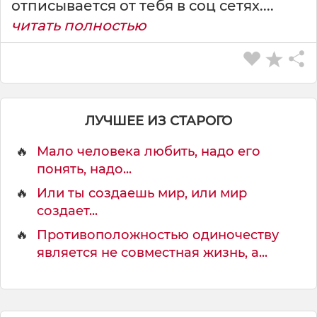
отписывается от тебя в соц сетях....
е
читать полностью
с
т
ь
в
с
е
,
ЛУЧШЕЕ ИЗ СТАРОГО
🔥
Мало человека любить, надо его
понять, надо...
🔥
Или ты создаешь мир, или мир
создает...
🔥
Противоположностью одиночеству
является не совместная жизнь, а...