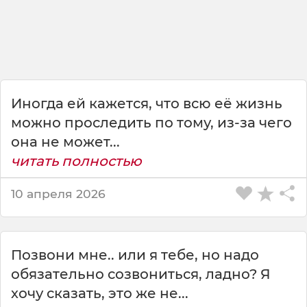
а
л
е
к
о
,
м
Иногда ей кажется, что всю её жизнь
о
ж
можно проследить по тому, из-за чего
е
она не может...
т
читать полностью
б
ы
10 апреля 2026
т
ь
р
я
Позвони мне.. или я тебе, но надо
д
о
обязательно созвониться, ладно? Я
м
хочу сказать, это же не...
,