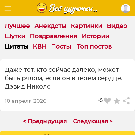
Лучшее
Анекдоты
Картинки
Видео
Шутки
Поздравления
Истории
Цитаты
КВН
Посты
Топ постов
Ц
Даже тот, кто сейчас далеко, может
и
быть рядом, если он в твоем сердце.
т
а
Дэвид Николс
т
а
+5
10 апреля 2026
н
а
т
< Предыдущая
Следующая >
е
м