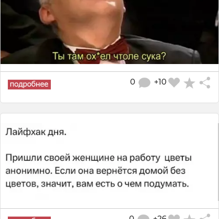
0
+10
0
+26