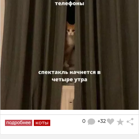
0
+32
коты