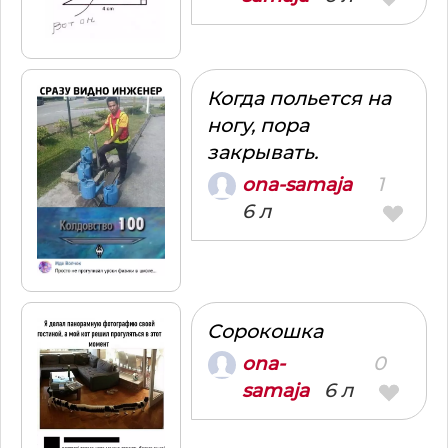
Когда польется на
ногу, пора
закрывать.
1
ona-samaja
6 л
Сорокошка
0
ona-
6 л
samaja