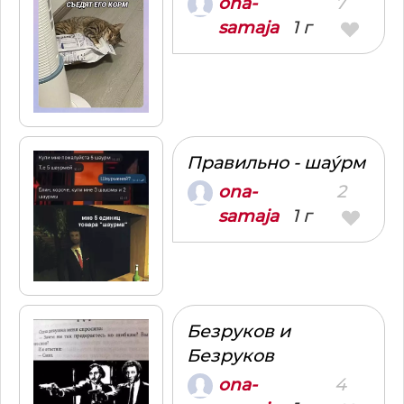
7
ona-
1 г
samaja
Правильно - шау́рм
2
ona-
1 г
samaja
Безруков и
Безруков
4
ona-