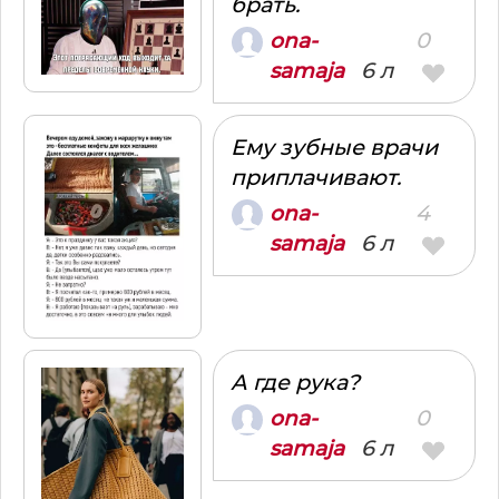
брать.
0
ona-
6 л
samaja
Ему зубные врачи
приплачивают.
4
ona-
6 л
samaja
А где рука?
0
ona-
6 л
samaja