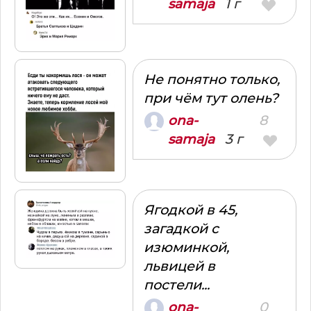
1 г
samaja
Не понятно только,
при чём тут олень?
8
ona-
3 г
samaja
Ягодкой в 45,
загадкой с
изюминкой,
львицей в
постели...
0
ona-