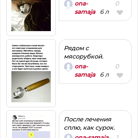
0
ona-
6 л
samaja
Рядом с
мясорубкой.
0
ona-
6 л
samaja
После лечения
сплю, как сурок.
1
ona-samaja