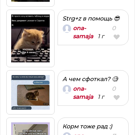
Strg+z в помощь 😎
0
ona-
1 г
samaja
А чем сфоткал? 🧐
0
ona-
1 г
samaja
Корм тоже рад :)