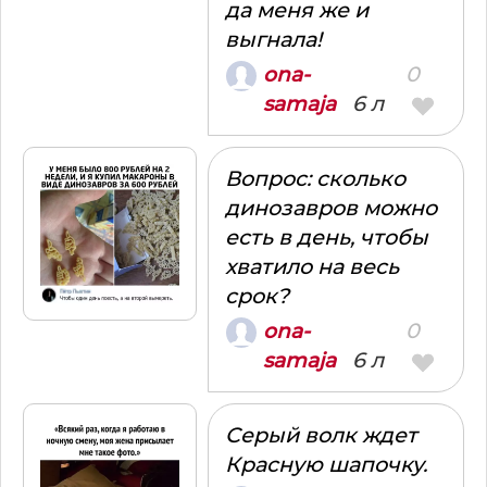
да меня же и
выгнала!
0
ona-
6 л
samaja
Вопрос: сколько
динозавров можно
есть в день, чтобы
хватило на весь
срок?
0
ona-
6 л
samaja
Серый волк ждет
Красную шапочку.