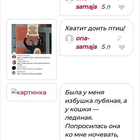
5 л
samaja
Хватит доить птиц!
2
ona-
5 л
samaja
Была у меня
избушка лубяная, а
у кошки —
ледяная.
Попросилась она
ко мне ночевать,