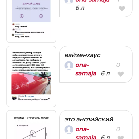
6 л
вайзенхаус
0
ona-
6 л
samaja
это английский
0
ona-
6 л
samaja