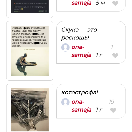
5 м
samaja
Скука — это
роскошь!
1
ona-
1 г
samaja
котострофа!
19
ona-
1 г
samaja