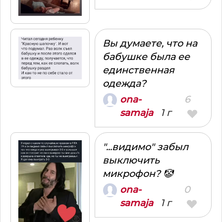
Вы думаете, что на
бабушке была ее
единственная
одежда?
6
ona-
1 г
samaja
"...видимо" забыл
выключить
микрофон? 🤡
0
ona-
1 г
samaja