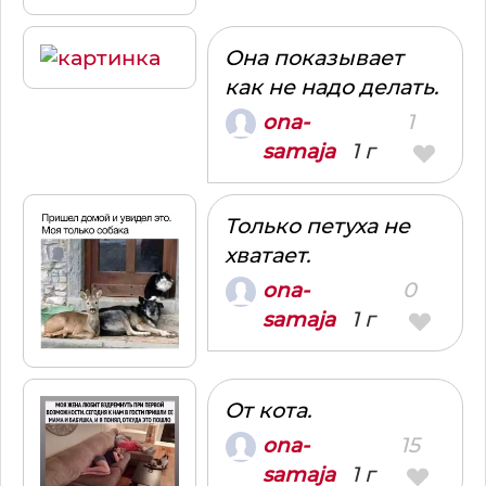
Она показывает
как не надо делать.
1
ona-
1 г
samaja
Только петуха не
хватает.
0
ona-
1 г
samaja
От кота.
15
ona-
1 г
samaja