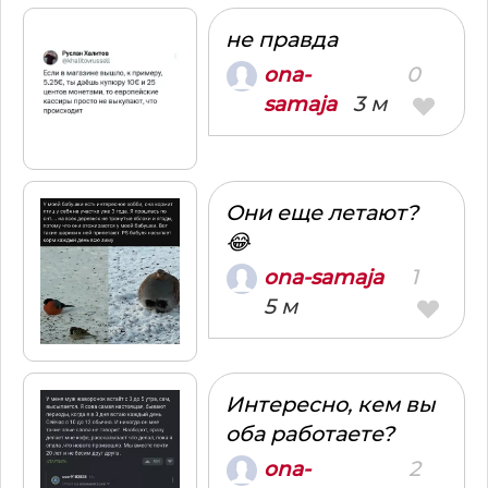
не правда
0
ona-
3 м
samaja
Они еще летают?
😂
1
ona-samaja
5 м
Интересно, кем вы
оба работаете?
2
ona-