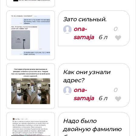
Зато сильный.
0
ona-
6 л
samaja
Как они узнали
адрес?
0
ona-
6 л
samaja
Надо было
двойную фамилию