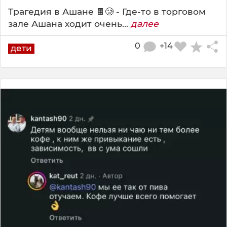
Трагедия в Ашане 🍫🥲 - Где-то в торговом
зале Ашана ходит очень...
далее
0
+14
дети