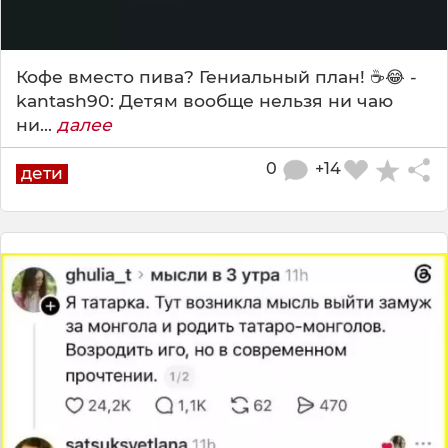
Кофе вместо пива? Гениальный план! ☕️😂 -
kantash90: Детям вообще нельзя ни чаю
ни...
далее
0
+14
дети