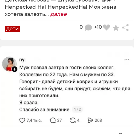
Henpecked Hal HenpeckedHal Моя жена
хотела залезть...
далее
0
+10
дети