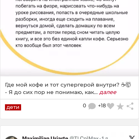
Где мой кофе и тот супергерой внутри? ☕️🤯
- Я до сих пор не понимаю, как...
далее
0
+18
дети