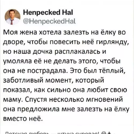
Детская любовь — штука суровая! 😂🎄 -