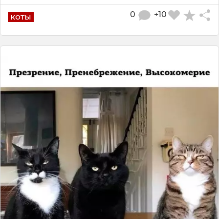
0
+10
коты