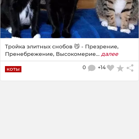
Тройка элитных снобов 😼 - Презрение,
Пренебрежение, Высокомерие...
далее
0
+14
коты