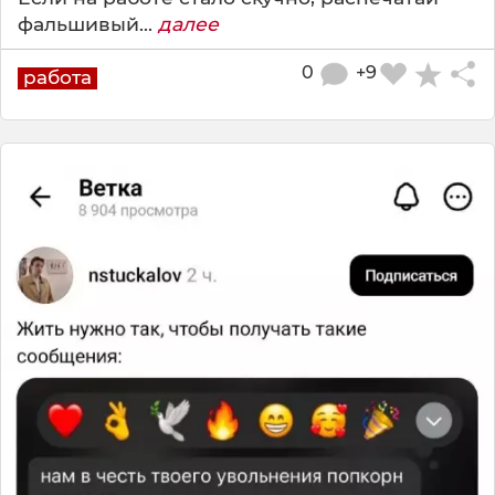
фальшивый...
далее
0
+9
работа