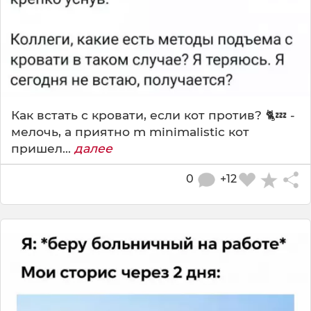
Как встать с кровати, если кот против? 🐈💤 -
мелочь, а приятно m minimalistic кот
пришел...
далее
0
+12